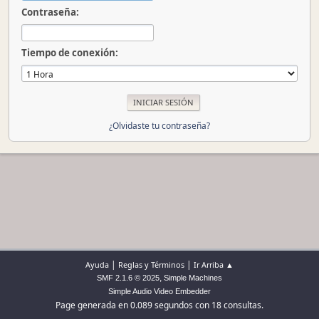
Contraseña:
Tiempo de conexión:
¿Olvidaste tu contraseña?
|
|
Ayuda
Reglas y Términos
Ir Arriba ▲
,
SMF 2.1.6 © 2025
Simple Machines
Simple Audio Video Embedder
Page generada en 0.089 segundos con 18 consultas.