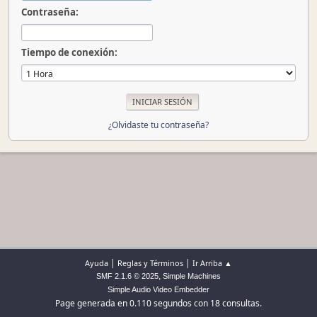
Contraseña:
Tiempo de conexión:
¿Olvidaste tu contraseña?
|
|
Ayuda
Reglas y Términos
Ir Arriba ▲
,
SMF 2.1.6 © 2025
Simple Machines
Simple Audio Video Embedder
Page generada en 0.110 segundos con 18 consultas.