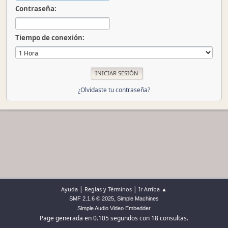
Contraseña:
Tiempo de conexión:
¿Olvidaste tu contraseña?
|
|
Ayuda
Reglas y Términos
Ir Arriba ▲
,
SMF 2.1.6 © 2025
Simple Machines
Simple Audio Video Embedder
Page generada en 0.105 segundos con 18 consultas.