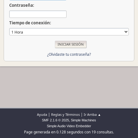
Contraseña:
Tiempo de conexión:
¿Olvidaste tu contraseña?
|
|
Ayuda
Reglas y Términos
Ir Arriba ▲
,
SMF 2.1.6 © 2025
Simple Machines
Simple Audio Video Embedder
Page generada en 0.128 segundos con 19 consultas.