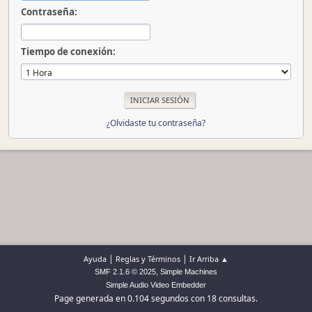
Contraseña:
Tiempo de conexión:
¿Olvidaste tu contraseña?
|
|
Ayuda
Reglas y Términos
Ir Arriba ▲
,
SMF 2.1.6 © 2025
Simple Machines
Simple Audio Video Embedder
Page generada en 0.104 segundos con 18 consultas.