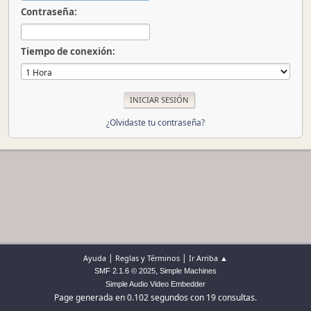
Contraseña:
Tiempo de conexión:
¿Olvidaste tu contraseña?
|
|
Ayuda
Reglas y Términos
Ir Arriba ▲
,
SMF 2.1.6 © 2025
Simple Machines
Simple Audio Video Embedder
Page generada en 0.102 segundos con 19 consultas.