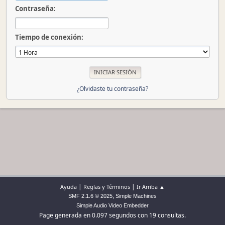
Contraseña:
Tiempo de conexión:
¿Olvidaste tu contraseña?
|
|
Ayuda
Reglas y Términos
Ir Arriba ▲
,
SMF 2.1.6 © 2025
Simple Machines
Simple Audio Video Embedder
Page generada en 0.097 segundos con 19 consultas.