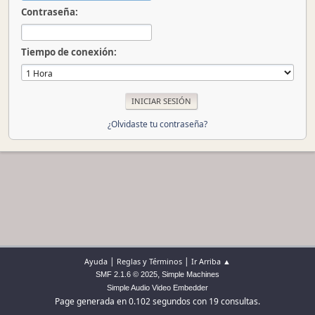
Contraseña:
Tiempo de conexión:
¿Olvidaste tu contraseña?
|
|
Ayuda
Reglas y Términos
Ir Arriba ▲
,
SMF 2.1.6 © 2025
Simple Machines
Simple Audio Video Embedder
Page generada en 0.102 segundos con 19 consultas.