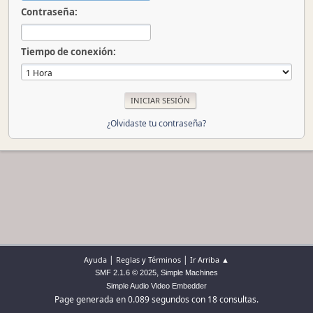
Contraseña:
Tiempo de conexión:
¿Olvidaste tu contraseña?
|
|
Ayuda
Reglas y Términos
Ir Arriba ▲
,
SMF 2.1.6 © 2025
Simple Machines
Simple Audio Video Embedder
Page generada en 0.089 segundos con 18 consultas.