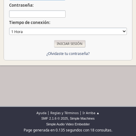
Contraseña:
Tiempo de conexión:
¿Olvidaste tu contraseña?
|
|
Ayuda
Reglas y Términos
Ir Arriba ▲
,
SMF 2.1.6 © 2025
Simple Machines
Simple Audio Video Embedder
Page generada en 0.135 segundos con 18 consultas.