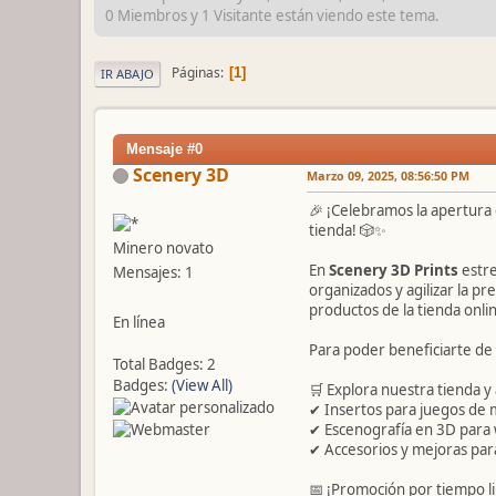
0 Miembros y 1 Visitante están viendo este tema.
Páginas
1
IR ABAJO
Mensaje #0
Scenery 3D
Marzo 09, 2025, 08:56:50 PM
🎉 ¡Celebramos la apertura
tienda! 🎲✨
Minero novato
En
Scenery 3D Prints
estr
Mensajes: 1
organizados y agilizar la p
productos de la tienda onli
En línea
Para poder beneficiarte de 
Total Badges: 2
Badges:
(View All)
🛒 Explora nuestra tienda y
✔ Insertos para juegos de 
✔ Escenografía en 3D par
✔ Accesorios y mejoras para
📅 ¡Promoción por tiempo li