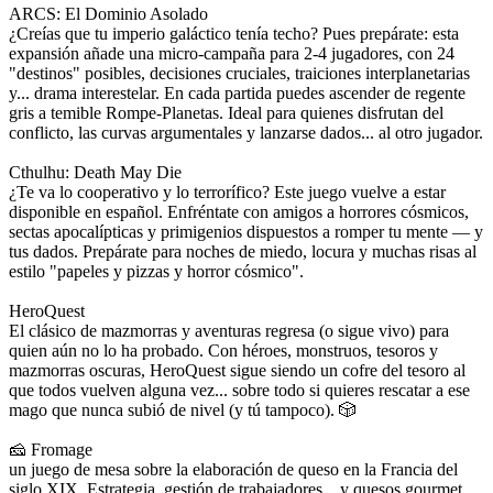
ARCS: El Dominio Asolado
¿Creías que tu imperio galáctico tenía techo? Pues prepárate: esta
expansión añade una micro-campaña para 2-4 jugadores, con 24
"destinos" posibles, decisiones cruciales, traiciones interplanetarias
y... drama interestelar. En cada partida puedes ascender de regente
gris a temible Rompe-Planetas. Ideal para quienes disfrutan del
conflicto, las curvas argumentales y lanzarse dados... al otro jugador.
Cthulhu: Death May Die
¿Te va lo cooperativo y lo terrorífico? Este juego vuelve a estar
disponible en español. Enfréntate con amigos a horrores cósmicos,
sectas apocalípticas y primigenios dispuestos a romper tu mente — y
tus dados. Prepárate para noches de miedo, locura y muchas risas al
estilo "papeles y pizzas y horror cósmico".
HeroQuest
El clásico de mazmorras y aventuras regresa (o sigue vivo) para
quien aún no lo ha probado. Con héroes, monstruos, tesoros y
mazmorras oscuras, HeroQuest sigue siendo un cofre del tesoro al
que todos vuelven alguna vez... sobre todo si quieres rescatar a ese
mago que nunca subió de nivel (y tú tampoco). 🎲
🧀 Fromage
un juego de mesa sobre la elaboración de queso en la Francia del
siglo XIX. Estrategia, gestión de trabajadores... y quesos gourmet.