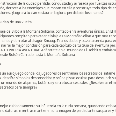
construcción de la ciudad perdida, conquistada y arrasada por fuerzas oscur
ña, derrota a los enemigos que moran en ella y construye todo tipo de ed
salones. ¿Logrará tu clan restaurar la gloria perdida de los enanos?
a Ida y de una Vuelta
iaje de Bilbo a la Montaña Solitaria, contado en 8 aventuras únicas. En El H
ticipantes compiten para crear el viaje a La Montaña Solitaria que más re
nanos y derrotar al dragón Smaug. Tira los dados y traza tu senda para evi
 y narrar la mejor conclusión para cada capítulo de tu Guía de aventura per
ZA TU PROPIA AVENTURA: Adéntrate en el mundo de El Hobbit y embárcat
desde Bolsón Cerrado hasta la Montaña Solitaria
h
 un eurojuego donde los jugadores desentrañan los secretos del infame
as, descifra símbolos desconocidos y reúne pistas ocultas para descubrir s
 un mundo de alquimia, botánica y secretos ancestrales. ¿Resolverás el m
 secretos para siempre?
ejar cuidadosamente su influencia en la curia romana, guardando celo
andidaturas, mientras mantienen una imagen de piedad ante sus pares y lo