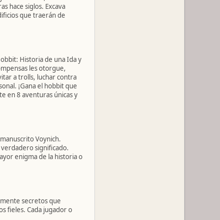
as hace siglos. Excava
ificios que traerán de
obbit: Historia de una Ida y
compensas les otorgue,
tar a trolls, luchar contra
sonal. ¡Gana el hobbit que
e en 8 aventuras únicas y
 manuscrito Voynich.
u verdadero significado.
ayor enigma de la historia o
samente secretos que
s fieles. Cada jugador o