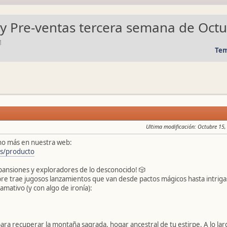
y Pre-ventas tercera semana de Oct
M
Tem
Ultima modificación
: Octubre 15
ho más en nuestra web:
es/producto
pansiones y exploradores de lo desconocido! 🎲
e trae jugosos lanzamientos que van desde pactos mágicos hasta intrigas 
lamativo (y con algo de ironía):
ara recuperar la montaña sagrada, hogar ancestral de tu estirpe. A lo larg