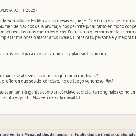
REVENTA 03‑11‑2025)
rson salta de los libros a las mesas de juego! Este título nos pone en la 
 volumen de Nacidos de la bruma) y nos permite jugar tanto en modo coope
mpetitivo, los unos contra los otros. En tu turno quemarás metales para 
ompletar misiones o atacar a tus rivales. ¡Entrena tu personaje y mejora t
a atrás: ideal para marcar calendario y planear tu compra.
 nadie se atreve a usar un dragón como candidato?
 prefieren que sea del cónclave, no de fuego venenoso. 🐉💨
s sean tan intrigantes como un cónclave secreto, tan originales como un 
scrito Voynich. ¡Nos vemos en la mesa! 🎲
ompra-Venta y Megapedidos de juegos.
Publicidad de tiendas colaborado
►