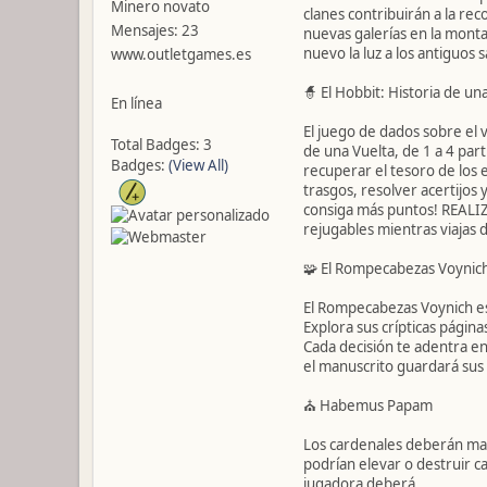
Minero novato
clanes contribuirán a la re
Mensajes: 23
nuevas galerías en la monta
nuevo la luz a los antiguos 
www.outletgames.es
🧙 El Hobbit: Historia de un
En línea
El juego de dados sobre el v
Total Badges: 3
de una Vuelta, de 1 a 4 par
Badges:
(View All)
recuperar el tesoro de los e
trasgos, resolver acertijos
consiga más puntos! REALI
rejugables mientras viajas 
🧩 El Rompecabezas Voynic
El Rompecabezas Voynich es
Explora sus crípticas págin
Cada decisión te adentra en
el manuscrito guardará sus
⛪ Habemus Papam
Los cardenales deberán man
podrían elevar o destruir c
jugadora deberá