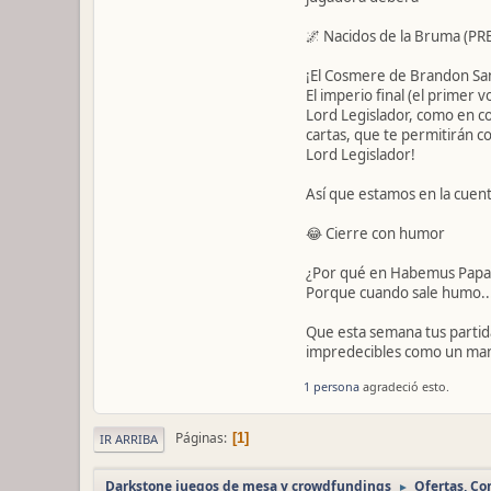
🌌 Nacidos de la Bruma (P
¡El Cosmere de Brandon Sande
El imperio final (el primer
Lord Legislador, como en co
cartas, que te permitirán c
Lord Legislador!
Así que estamos en la cuent
😂 Cierre con humor
¿Por qué en Habemus Papam
Porque cuando sale humo...
Que esta semana tus partida
impredecibles como un manu
1 persona
agradeció esto.
Páginas
1
IR ARRIBA
Darkstone juegos de mesa y crowdfundings
Ofertas, C
►