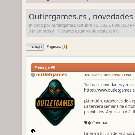
Outletgames.es , novedades 
Iniciado por outletgames, Octubre 15, 2025, 09:07:23 P
0 Miembros y 1 Visitante están viendo este tema.
Páginas
1
IR ABAJO
Mensaje #0
outletgames
Octubre 15, 2025, 09:07:23 PM
Todas las novedades y muc
https://www.outletgames.
¡Atención, cazadores de ex
La tercera semana de octubr
prohibidos. Aquí va lo más l
🛡� Covenant
Lidera a tu clan de enanos p