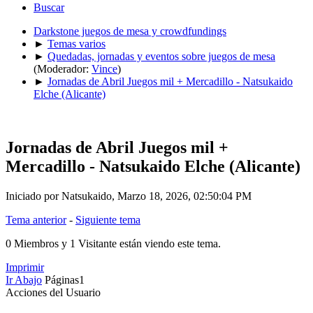
Buscar
Darkstone juegos de mesa y crowdfundings
►
Temas varios
►
Quedadas, jornadas y eventos sobre juegos de mesa
(Moderador:
Vince
)
►
Jornadas de Abril Juegos mil + Mercadillo - Natsukaido
Elche (Alicante)
Jornadas de Abril Juegos mil +
Mercadillo - Natsukaido Elche (Alicante)
Iniciado por Natsukaido, Marzo 18, 2026, 02:50:04 PM
Tema anterior
-
Siguiente tema
0 Miembros y 1 Visitante están viendo este tema.
Imprimir
Ir Abajo
Páginas
1
Acciones del Usuario