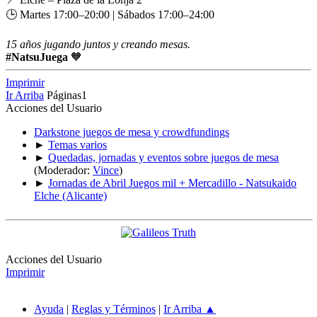
🕒 Martes 17:00–20:00 | Sábados 17:00–24:00
15 años jugando juntos y creando mesas.
#NatsuJuega
🧡
Imprimir
Ir Arriba
Páginas
1
Acciones del Usuario
Darkstone juegos de mesa y crowdfundings
►
Temas varios
►
Quedadas, jornadas y eventos sobre juegos de mesa
(Moderador:
Vince
)
►
Jornadas de Abril Juegos mil + Mercadillo - Natsukaido
Elche (Alicante)
Acciones del Usuario
Imprimir
Ayuda
|
Reglas y Términos
|
Ir Arriba ▲