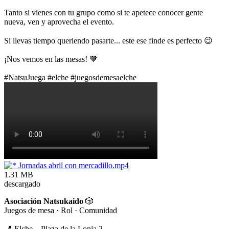
Tanto si vienes con tu grupo como si te apetece conocer gente
nueva, ven y aprovecha el evento.
Si llevas tiempo queriendo pasarte... este ese finde es perfecto 😉
¡Nos vemos en las mesas! 🧡
#NatsuJuega #elche #juegosdemesaelche
Jornadas abril con mercadillo.mp4
1.31 MB
descargado
Asociación Natsukaido
🎲
Juegos de mesa · Rol · Comunidad
📍 Elche – Plaza de la Lonja 2