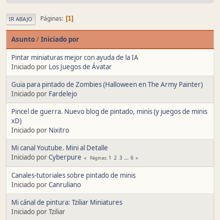
Páginas
1
IR ABAJO
Asunto
/
Iniciado por
Pintar miniaturas mejor con ayuda de la IA
Iniciado por
Los Juegos de Ávatar
Guia para pintado de Zombies (Halloween en The Army Painter)
Iniciado por
Fardelejo
Pincel de guerra. Nuevo blog de pintado, minis (y juegos de minis
xD)
Iniciado por
Nixitro
Mi canal Youtube. Mini al Detalle
Iniciado por
Cyberpure
1
2
3
...
6
Páginas
Canales-tutoriales sobre pintado de minis
Iniciado por
Canruliano
Mi cánal de pintura: Tziliar Miniatures
Iniciado por Tziliar