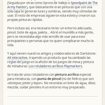
(Seguida por otras como Xpress de Vallejo o
Speedpaint de The
Army Painter
), que básicamente eran pinturas que con una
sola capa te generan luces y sombras, siendo muy cómodas de
usar. El resto de empresas siguieron esta estela y crearon sus
propias pinturas rápidas.
Pero incluso así, era necesario tener un entorno adecuado,
pincel, bote de agua, paleta... Abrió el mundillo a más gente,
pero se necesitaba algo más sencillo de usar para esos
principiantes o personas que no quien complicarse mucho la
vida.
Y aquí vienen nuestros amigos y colaboradores de Darkstone:
AK interactive
, trayendo un producto que ha cambiado las
reglas del juego en la afición de los juegos de mesa y pintura
de miniaturas:
Los rotuladores acrílicos Playmarkers
.
Se trata de unos rotuladores con
pintura acrílica
especial
para miniaturas, con
punta de pincel
(no de fieltro) que son
«destapar, pintar y tapar».
No necesitas un bote de agua, diluir,
mezclar, cuidar pinceles ni un entorno muy preparado.