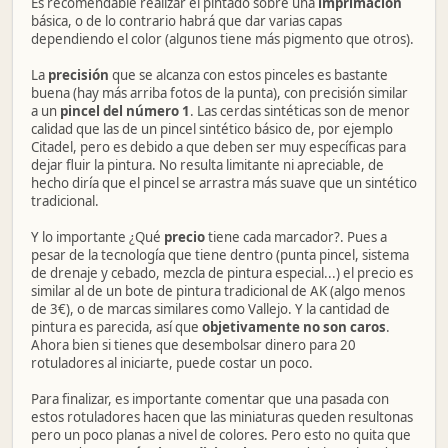
Es recomendable realizar el pintado sobre una
imprimación
básica, o de lo contrario habrá que dar varias capas
dependiendo el color (algunos tiene más pigmento que otros).
La
precisión
que se alcanza con estos pinceles es bastante
buena (hay más arriba fotos de la punta), con precisión similar
a un
pincel del número 1
. Las cerdas sintéticas son de menor
calidad que las de un pincel sintético básico de, por ejemplo
Citadel, pero es debido a que deben ser muy específicas para
dejar fluir la pintura. No resulta limitante ni apreciable, de
hecho diría que el pincel se arrastra más suave que un sintético
tradicional.
Y lo importante ¿Qué
precio
tiene cada marcador?. Pues a
pesar de la tecnología que tiene dentro (punta pincel, sistema
de drenaje y cebado, mezcla de pintura especial...) el precio es
similar al de un bote de pintura tradicional de AK (algo menos
de 3€), o de marcas similares como Vallejo. Y la cantidad de
pintura es parecida, así que
objetivamente no son caros
.
Ahora bien si tienes que desembolsar dinero para 20
rotuladores al iniciarte, puede costar un poco.
Para finalizar, es importante comentar que una pasada con
estos rotuladores hacen que las miniaturas queden resultonas
pero un poco planas a nivel de colores. Pero esto no quita que