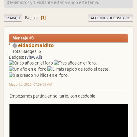
0 Miembros y 1 Visitante están viendo este tema.
Páginas
1
IR ABAJO
ACCIONES DEL USUARIO
Mensaje #0
eldadomaldito
Total Badges: 6
Badges:
(View All)
Mayo 25, 2026, 07:59:39 AM
Empezamos partida en solitario, con desdoble