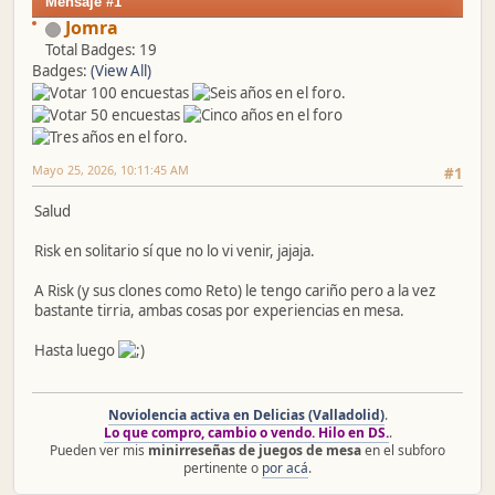
Mensaje #1
Jomra
Total Badges: 19
Badges:
(View All)
Mayo 25, 2026, 10:11:45 AM
#1
Salud
Risk en solitario sí que no lo vi venir, jajaja.
A Risk (y sus clones como Reto) le tengo cariño pero a la vez
bastante tirria, ambas cosas por experiencias en mesa.
Hasta luego
Noviolencia activa en Delicias (Valladolid)
.
Lo que compro, cambio o vendo. Hilo en DS.
.
Pueden ver mis
minirreseñas de juegos de mesa
en el subforo
pertinente o
por acá
.