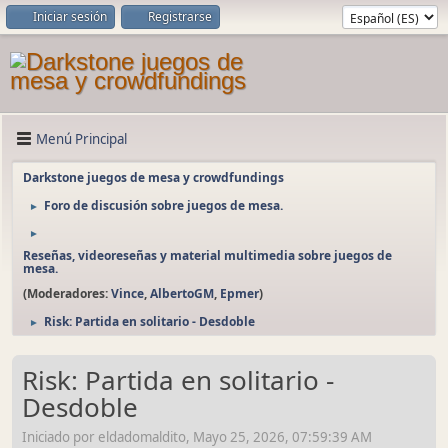
Iniciar sesión
Registrarse
Menú Principal
Darkstone juegos de mesa y crowdfundings
Foro de discusión sobre juegos de mesa.
►
►
Reseñas, videoreseñas y material multimedia sobre juegos de
mesa.
(Moderadores:
Vince
,
AlbertoGM
,
Epmer
)
Risk: Partida en solitario - Desdoble
►
Risk: Partida en solitario -
Desdoble
Iniciado por eldadomaldito, Mayo 25, 2026, 07:59:39 AM