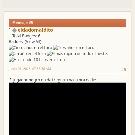
Mensaje #5
eldadomaldito
Total Badges: 6
Badges:
(View All)
Junio 01, 2026, 07:55:56 AM
#5
El jugador negro no da tregua a nada ni a nadie