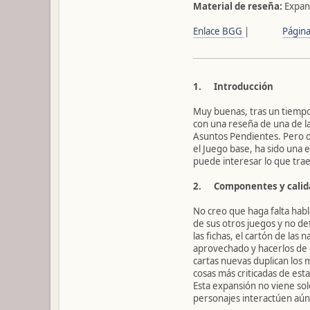
Material de reseña:
Expans
Enlace BGG
|
Página 
1. Introducción
Muy buenas, tras un tiempo
con una reseña de una de la
Asuntos Pendientes. Pero d
el Juego base, ha sido una
puede interesar lo que trae
2. Componentes y calid
No creo que haga falta habl
de sus otros juegos y no def
las fichas, el cartón de la
aprovechado y hacerlos de o
cartas nuevas duplican los 
cosas más criticadas de est
Esta expansión no viene sol
personajes interactúen aún