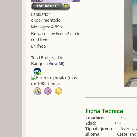
Lapidador
experimentado.
Mensajes: 4,896
Be water my Friend! (.. Or
cold Beer)
En línea
Total Badges: 16
Badges:
(View All)
Ficha Técnica
Jugadores:
1~4
Edad:
+14
Tipo de juego:
Aventuras e
Idioma:
Castellano