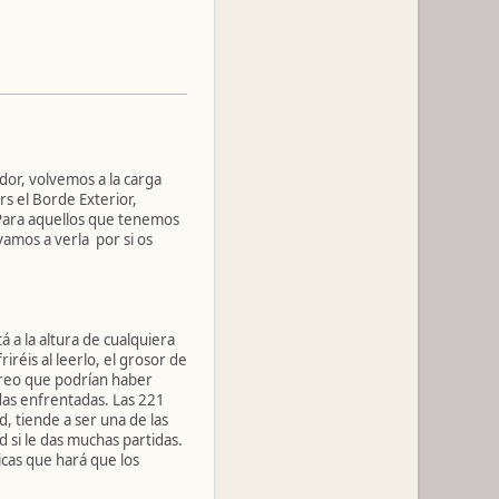
or, volvemos a la carga
s el Borde Exterior,
 Para aquellos que tenemos
amos a verla por si os
 a la altura de cualquiera
iréis al leerlo, el grosor de
creo que podrían haber
adas enfrentadas. Las 221
, tiende a ser una de las
d si le das muchas partidas.
icas que hará que los