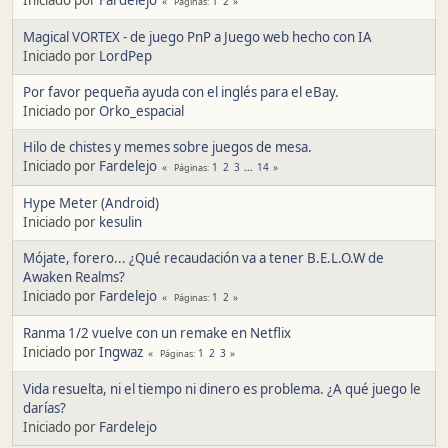
1
2
Páginas
Magical VORTEX - de juego PnP a Juego web hecho con IA
Iniciado por
LordPep
Por favor pequeña ayuda con el inglés para el eBay.
Iniciado por
Orko_espacial
Hilo de chistes y memes sobre juegos de mesa.
Iniciado por
Fardelejo
1
2
3
...
14
Páginas
Hype Meter (Android)
Iniciado por
kesulin
Mójate, forero... ¿Qué recaudación va a tener B.E.L.O.W de
Awaken Realms?
Iniciado por
Fardelejo
1
2
Páginas
Ranma 1/2 vuelve con un remake en Netflix
Iniciado por
Ingwaz
1
2
3
Páginas
Vida resuelta, ni el tiempo ni dinero es problema. ¿A qué juego le
darías?
Iniciado por
Fardelejo