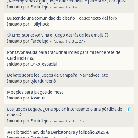
¿Recomprarías algún juego que vendiste o perdiste? ¿Por qué?
Iniciado por
Fardelejo
1
2
3
Páginas
Buscando una comunidad de diseño + desconecto del foro
Iniciado por
Hollyhock
🎲 Emojistone: Adivina el juego detrás de los emojis 😈
Iniciado por
Fardelejo
1
2
3
...
27
Páginas
Por favor ayuda para traducir al inglés para mi tenderete de
CardTrader 🙏
Iniciado por
Orko_espacial
Debate sobre los juegos de Campaña, Narrativos, etc
Iniciado por
tylerdurden8
Meeples para juegos de mesa
Iniciado por
Assinus
Los juegos Legacy. ¿Una opción interesante o una pérdida de
dinero?
Iniciado por
Fardelejo
1
2
3
...
7
Páginas
🎄Felicitación navideña Darkstonera y feliz año 2026🎄
Iniciado por
Fardelejo