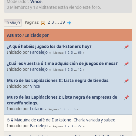
Moderador:
Vince
.
0 Miembros y 18 Visitantes están viendo este foro.
2
3
...
39
Páginas
1
IR ABAJO
Asunto
/
Iniciado por
¿A qué habéis jugado los darkstoners hoy?
Iniciado por
Fardelejo
1
2
3
...
66
Páginas
¿Cuál es vuestra última adquisición de juegos de mesa?
Iniciado por
Fardelejo
1
2
3
...
12
Páginas
Muro de las Lapidaciones II: Lista negra de tiendas.
Iniciado por
Vince
Muro de las Lapidaciones I: Lista negra de empresas de
crowdfundings.
Iniciado por
Lotario
1
2
3
...
8
Páginas
☕🍵Máquina de café de Darkstone. Charla variada y salseo.
Iniciado por
Fardelejo
1
2
3
...
22
Páginas