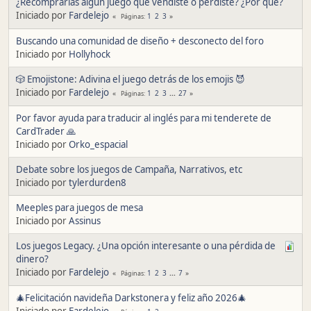
¿Recomprarías algún juego que vendiste o perdiste? ¿Por qué?
Iniciado por
Fardelejo
1
2
3
Páginas
Buscando una comunidad de diseño + desconecto del foro
Iniciado por
Hollyhock
🎲 Emojistone: Adivina el juego detrás de los emojis 😈
Iniciado por
Fardelejo
1
2
3
...
27
Páginas
Por favor ayuda para traducir al inglés para mi tenderete de
CardTrader 🙏
Iniciado por
Orko_espacial
Debate sobre los juegos de Campaña, Narrativos, etc
Iniciado por
tylerdurden8
Meeples para juegos de mesa
Iniciado por
Assinus
Los juegos Legacy. ¿Una opción interesante o una pérdida de
dinero?
Iniciado por
Fardelejo
1
2
3
...
7
Páginas
🎄Felicitación navideña Darkstonera y feliz año 2026🎄
Iniciado por
Fardelejo