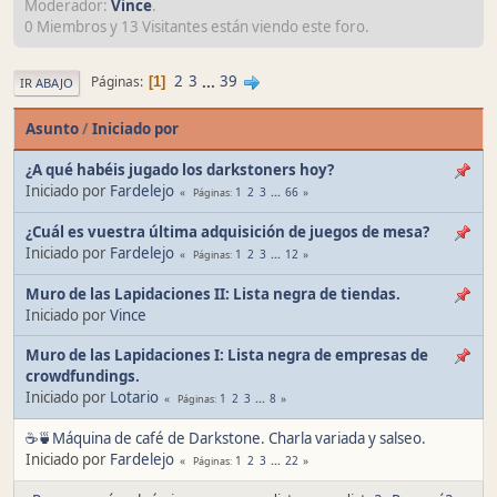
Moderador:
Vince
.
0 Miembros y 13 Visitantes están viendo este foro.
2
3
...
39
Páginas
1
IR ABAJO
Asunto
/
Iniciado por
¿A qué habéis jugado los darkstoners hoy?
Iniciado por
Fardelejo
1
2
3
...
66
Páginas
¿Cuál es vuestra última adquisición de juegos de mesa?
Iniciado por
Fardelejo
1
2
3
...
12
Páginas
Muro de las Lapidaciones II: Lista negra de tiendas.
Iniciado por
Vince
Muro de las Lapidaciones I: Lista negra de empresas de
crowdfundings.
Iniciado por
Lotario
1
2
3
...
8
Páginas
☕🍵Máquina de café de Darkstone. Charla variada y salseo.
Iniciado por
Fardelejo
1
2
3
...
22
Páginas