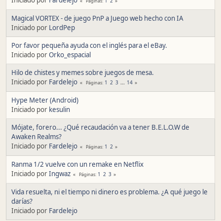
1
2
Páginas
Magical VORTEX - de juego PnP a Juego web hecho con IA
Iniciado por
LordPep
Por favor pequeña ayuda con el inglés para el eBay.
Iniciado por
Orko_espacial
Hilo de chistes y memes sobre juegos de mesa.
Iniciado por
Fardelejo
1
2
3
...
14
Páginas
Hype Meter (Android)
Iniciado por
kesulin
Mójate, forero... ¿Qué recaudación va a tener B.E.L.O.W de
Awaken Realms?
Iniciado por
Fardelejo
1
2
Páginas
Ranma 1/2 vuelve con un remake en Netflix
Iniciado por
Ingwaz
1
2
3
Páginas
Vida resuelta, ni el tiempo ni dinero es problema. ¿A qué juego le
darías?
Iniciado por
Fardelejo