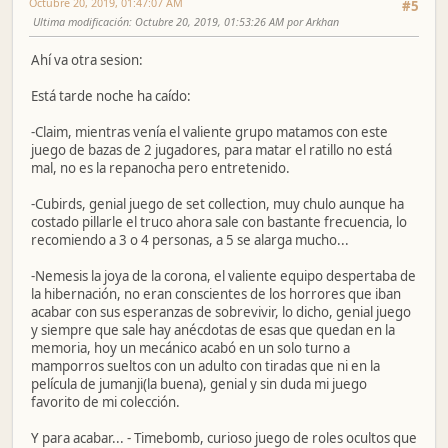
Octubre 20, 2019, 01:47:07 AM
#5
Ultima modificación
: Octubre 20, 2019, 01:53:26 AM por Arkhan
Ahí va otra sesion:
Está tarde noche ha caído:
-Claim, mientras venía el valiente grupo matamos con este
juego de bazas de 2 jugadores, para matar el ratillo no está
mal, no es la repanocha pero entretenido.
-Cubirds, genial juego de set collection, muy chulo aunque ha
costado pillarle el truco ahora sale con bastante frecuencia, lo
recomiendo a 3 o 4 personas, a 5 se alarga mucho...
-Nemesis la joya de la corona, el valiente equipo despertaba de
la hibernación, no eran conscientes de los horrores que iban
acabar con sus esperanzas de sobrevivir, lo dicho, genial juego
y siempre que sale hay anécdotas de esas que quedan en la
memoria, hoy un mecánico acabó en un solo turno a
mamporros sueltos con un adulto con tiradas que ni en la
película de jumanji(la buena), genial y sin duda mi juego
favorito de mi colección.
Y para acabar... - Timebomb, curioso juego de roles ocultos que