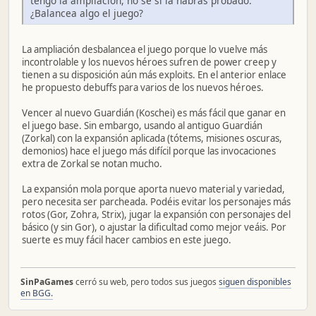
tengo la ampliación, no sé si la habrás probado.
¿Balancea algo el juego?
La ampliación desbalancea el juego porque lo vuelve más
incontrolable y los nuevos héroes sufren de power creep y
tienen a su disposición aún más exploits. En el anterior enlace
he propuesto debuffs para varios de los nuevos héroes.
Vencer al nuevo Guardián (Koschei) es más fácil que ganar en
el juego base. Sin embargo, usando al antiguo Guardián
(Zorkal) con la expansión aplicada (tótems, misiones oscuras,
demonios) hace el juego más difícil porque las invocaciones
extra de Zorkal se notan mucho.
La expansión mola porque aporta nuevo material y variedad,
pero necesita ser parcheada. Podéis evitar los personajes más
rotos (Gor, Zohra, Strix), jugar la expansión con personajes del
básico (y sin Gor), o ajustar la dificultad como mejor veáis. Por
suerte es muy fácil hacer cambios en este juego.
SinPaGames
cerró su web, pero todos sus juegos
siguen disponibles
en BGG.