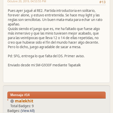
Octubre 20, 2019, 04:53:55 PM
#13
Pues ayer jugué al RE2. Partida introductoria en solitario,
forever alone, y estuvo entretenida. Se hace muy light y las
reglas son sencillotas. Un buen mata-mata para echar un rato
apañao.
Quizás siendo el juego que es, me ha faltado que fuese algo
más inmersivo y que las minis tuviesen mejor acabado, que
para las veintipocas que lleva 12 o 14 de ellas repetidas, no
creo que hubiese sido el fin del mundo hacer algo decente.
Pero lo dicho, juego agradable de sacar a mesa.
Pd: SFG, entrega lo que falta del DS. Primer aviso.
Enviado desde mi SM-G930F mediante Tapatalk
Mensaje #14
malekhit
Total Badges: 9
Badges:
(View All)