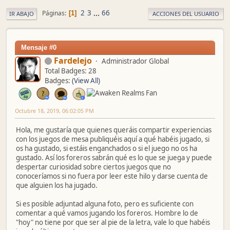
2
3
...
66
Páginas
1
IR ABAJO
ACCIONES DEL USUARIO
Mensaje #0
Fardelejo
Administrador Global
Total Badges: 28
Badges:
(View All)
Octubre 18, 2019, 06:02:05 PM
Hola, me gustaría que quienes queráis compartir experiencias
con los juegos de mesa publiquéis aquí a qué habéis jugado, si
os ha gustado, si estáis enganchados o si el juego no os ha
gustado. Así los foreros sabrán qué es lo que se juega y puede
despertar curiosidad sobre ciertos juegos que no
conoceríamos si no fuera por leer este hilo y darse cuenta de
que alguien los ha jugado.
Si es posible adjuntad alguna foto, pero es suficiente con
comentar a qué vamos jugando los foreros. Hombre lo de
"hoy" no tiene por que ser al pie de la letra, vale lo que habéis