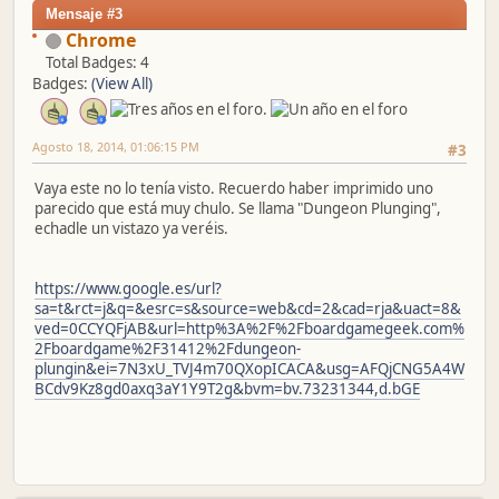
Mensaje #3
Chrome
Total Badges: 4
Badges:
(View All)
Agosto 18, 2014, 01:06:15 PM
#3
Vaya este no lo tenía visto. Recuerdo haber imprimido uno
parecido que está muy chulo. Se llama "Dungeon Plunging",
echadle un vistazo ya veréis.
https://www.google.es/url?
sa=t&rct=j&q=&esrc=s&source=web&cd=2&cad=rja&uact=8&
ved=0CCYQFjAB&url=http%3A%2F%2Fboardgamegeek.com%
2Fboardgame%2F31412%2Fdungeon-
plungin&ei=7N3xU_TVJ4m70QXopICACA&usg=AFQjCNG5A4W
BCdv9Kz8gd0axq3aY1Y9T2g&bvm=bv.73231344,d.bGE