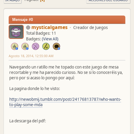
Mensaje #0
mysticalgames
Creador de Juegos
Total Badges: 11
Badges:
(View All)
Agosto 18, 2014, 12:55:00 AM
Navegando un ratillo me he topado con este juego de mesa
recortable y me ha parecido curioso. No se si lo conoceréis ya,
pero por si acaso lo pongo por aquí:
La pagina donde lo he visto:
http://newobmij.tumblr.com/post/24176813787/who-wants-
to-play-some-mda
La descarga del pdf: