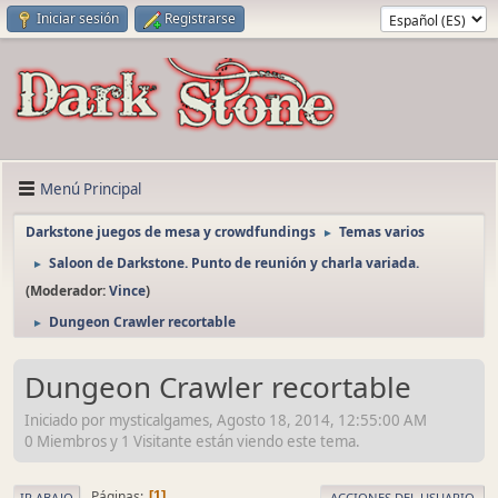
Iniciar sesión
Registrarse
Menú Principal
Darkstone juegos de mesa y crowdfundings
Temas varios
►
Saloon de Darkstone. Punto de reunión y charla variada.
►
(Moderador:
Vince
)
Dungeon Crawler recortable
►
Dungeon Crawler recortable
Iniciado por mysticalgames, Agosto 18, 2014, 12:55:00 AM
0 Miembros y 1 Visitante están viendo este tema.
Páginas
1
IR ABAJO
ACCIONES DEL USUARIO