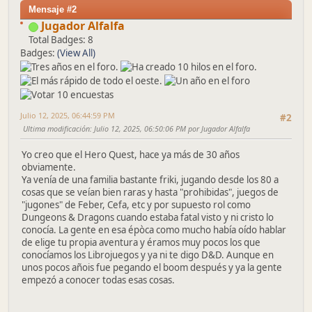
Mensaje #2
Jugador Alfalfa
Total Badges: 8
Badges:
(View All)
Julio 12, 2025, 06:44:59 PM
#2
Ultima modificación
: Julio 12, 2025, 06:50:06 PM por Jugador Alfalfa
Yo creo que el Hero Quest, hace ya más de 30 años
obviamente.
Ya venía de una familia bastante friki, jugando desde los 80 a
cosas que se veían bien raras y hasta "prohibidas", juegos de
"jugones" de Feber, Cefa, etc y por supuesto rol como
Dungeons & Dragons cuando estaba fatal visto y ni cristo lo
conocía. La gente en esa épòca como mucho había oído hablar
de elige tu propia aventura y éramos muy pocos los que
conocíamos los Librojuegos y ya ni te digo D&D. Aunque en
unos pocos añois fue pegando el boom después y ya la gente
empezó a conocer todas esas cosas.