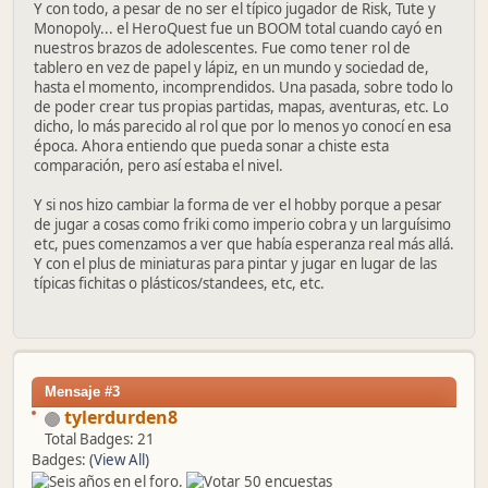
Y con todo, a pesar de no ser el típico jugador de Risk, Tute y
Monopoly... el HeroQuest fue un BOOM total cuando cayó en
nuestros brazos de adolescentes. Fue como tener rol de
tablero en vez de papel y lápiz, en un mundo y sociedad de,
hasta el momento, incomprendidos. Una pasada, sobre todo lo
de poder crear tus propias partidas, mapas, aventuras, etc. Lo
dicho, lo más parecido al rol que por lo menos yo conocí en esa
época. Ahora entiendo que pueda sonar a chiste esta
comparación, pero así estaba el nivel.
Y si nos hizo cambiar la forma de ver el hobby porque a pesar
de jugar a cosas como friki como imperio cobra y un larguísimo
etc, pues comenzamos a ver que había esperanza real más allá.
Y con el plus de miniaturas para pintar y jugar en lugar de las
típicas fichitas o plásticos/standees, etc, etc.
Mensaje #3
tylerdurden8
Total Badges: 21
Badges:
(View All)