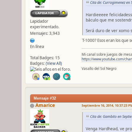
Cita de: Currogimenez en
Hardieeeee felicidadess
báculo que me sostendr
Lapidador
experimentado.
Será duro de ver xomo s
Mensajes: 3,943
T-1000? Esos eran los que 
En línea
Mi canal sobre juegos de mesa
Total Badges: 15
https://www.youtube.com/ch
Badges:
(View All)
Vasallo del Sol Negro
Mensaje #32
Amarice
Septiembre 16, 2014, 10:37:23 P
Cita de: Gambito en Septi
Venga Hardhead, ve pron