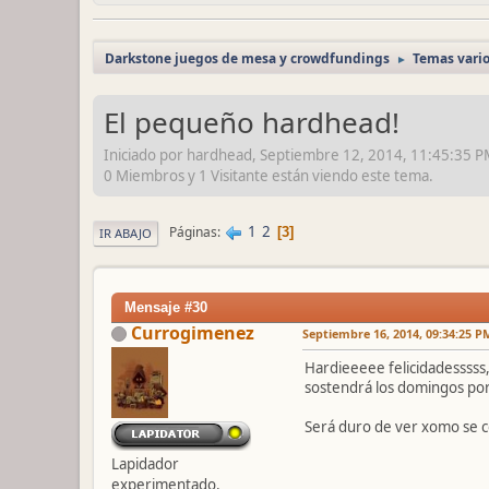
Darkstone juegos de mesa y crowdfundings
Temas vari
►
El pequeño hardhead!
Iniciado por hardhead, Septiembre 12, 2014, 11:45:35 
0 Miembros y 1 Visitante están viendo este tema.
1
2
Páginas
3
IR ABAJO
Mensaje #30
Currogimenez
Septiembre 16, 2014, 09:34:25 P
Hardieeeee felicidadesssss
sostendrá los domingos por
Será duro de ver xomo se c
Lapidador
experimentado.