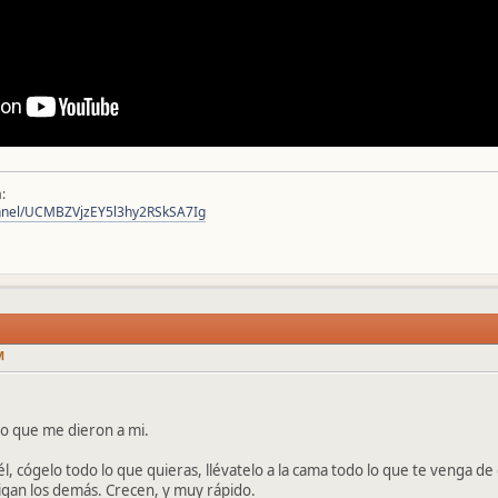
:
annel/UCMBZVjzEY5l3hy2RSkSA7Ig
M
jo que me dieron a mi.
l, cógelo todo lo que quieras, llévatelo a la cama todo lo que te venga de
igan los demás. Crecen, y muy rápido.