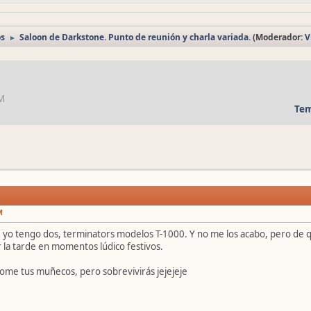
os
Saloon de Darkstone. Punto de reunión y charla variada.
(Moderador:
V
►
PM
Tem
M
, yo tengo dos, terminators modelos T-1000. Y no me los acabo, pero de 
 la tarde en momentos lúdico festivos.
ome tus muñecos, pero sobrevivirás jejejeje