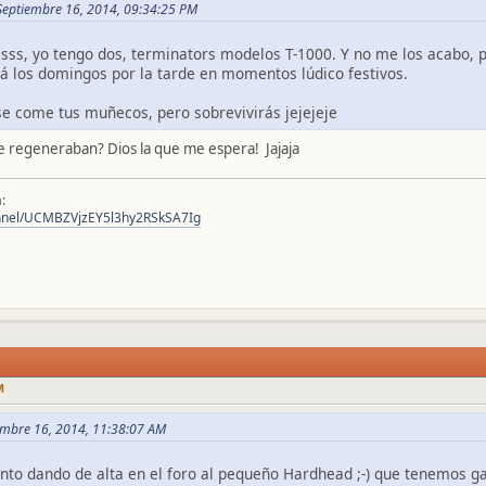
 Septiembre 16, 2014, 09:34:25 PM
sss, yo tengo dos, terminators modelos T-1000. Y no me los acabo, p
á los domingos por la tarde en momentos lúdico festivos.
e come tus muñecos, pero sobrevivirás jejejeje
se regeneraban? Dios la que me espera! Jajaja
:
annel/UCMBZVjzEY5l3hy2RSkSA7Ig
M
embre 16, 2014, 11:38:07 AM
to dando de alta en el foro al pequeño Hardhead ;-) que tenemos g