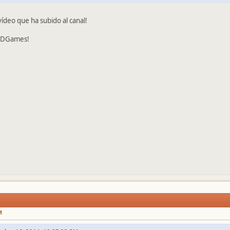
vídeo que ha subido al canal!
EGDGames!
M