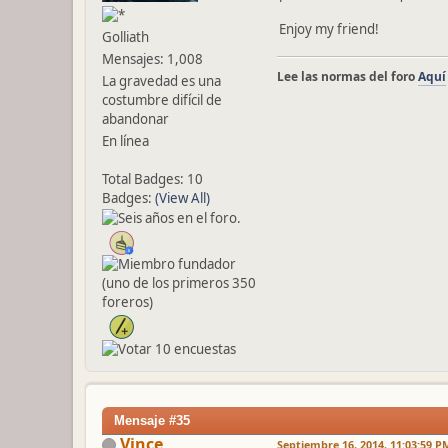
Enjoy my friend!
Golliath
Mensajes: 1,008
Lee las normas del foro
Aquí
La gravedad es una
costumbre difícil de
abandonar
En línea
Total Badges: 10
Badges:
(View All)
Mensaje #35
Vince
Septiembre 16, 2014, 11:03:59 P