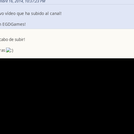
embre 16, 2014, 10:37:23 PM
vo vídeo que ha subido al canal!
con EGDGames!
cabo de subir!
tras