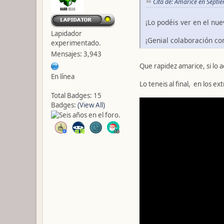
Cita de: Amarice en Septi
¡Lo podéis ver en el nue
Lapidador
¡Genial colaboración 
experimentado.
Mensajes: 3,943
Que rapidez amarice, si lo a
En línea
Lo teneis al final, en los ex
Total Badges: 15
Badges:
(View All)