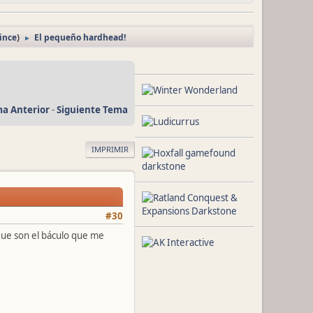
ince
)
El pequeño hardhead!
►
a Anterior
-
Siguiente Tema
IMPRIMIR
#30
que son el báculo que me