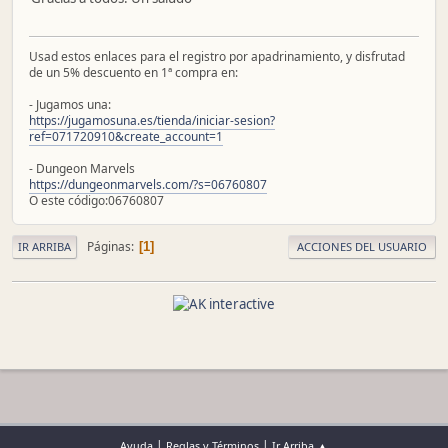
Usad estos enlaces para el registro por apadrinamiento, y disfrutad
de un 5% descuento en 1ª compra en:
- Jugamos una:
https://jugamosuna.es/tienda/iniciar-sesion?
ref=071720910&create_account=1
- Dungeon Marvels
https://dungeonmarvels.com/?s=06760807
O este código:06760807
Páginas
1
IR ARRIBA
ACCIONES DEL USUARIO
|
|
Ayuda
Reglas y Términos
Ir Arriba ▲