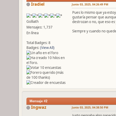
Iradiel
Junio 03, 2025, 04:26:49 PM
Pues lo mismo que ya estoy v
gustaría pensar que aunque 
Golliath
destrozan o no, que eso es 
Mensajes: 1,737
Siempre y cuando no quede n
En línea
Total Badges: 8
Badges:
(View All)
Mensaje #2
Ingwaz
Junio 03, 2025, 04:38:50 PM
Justo pensaba algo parecido