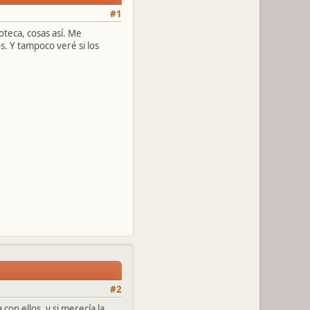
#1
oteca, cosas así. Me
s. Y tampoco veré si los
#2
on ellos, y si merecía la