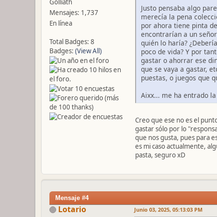
Golliath
Justo pensaba algo pare
Mensajes: 1,737
merecía la pena colecci
En línea
por ahora tiene pinta d
encontrarían a un señor
Total Badges: 8
quién lo haría? ¿Deberí
Badges:
(View All)
poco de vida? Y por tan
gastar o ahorrar ese di
que se vaya a gastar, e
puestas, o juegos que q
Aixx... me ha entrado l
Creo que ese no es el punto
gastar sólo por lo "responsa
que nos gusta, pues para e
es mi caso actualmente, alg
pasta, seguro xD
Mensaje #4
Lotario
Junio 03, 2025, 05:13:03 PM