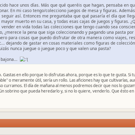
cido hace unos días. Más que qué queréis que hagan, pensaba en qué 
onar. En mi caso tengo/colecciono juegos de mesa y figuras. Además
e seguir así. Entonces me preguntaba que qué pasaría el día que lle
 mayor muerto en su casa, y todas esas cajas de juegos y figuras. ¿Q
a vender en vida todas las colecciones que tengo cuando sea consci
to, ¿merece la pena que siga coleccionando y pagando una pasta por 
nero para cosas que puedo disfrutar de otra manera como viajes, re
tc... dejando de gastar en cosas materiales como figuras de colección
uizás nunca juegue o juegue poco y que valen una pasta?
a bajona...
. Gastas en ello porque lo disfrutas ahora, porque es lo que te gusta. Si
ble" o meramente útil, sería un rollo. Las aficiones hay que cultivarlas, au
so curramos. El día de mañana al menos podremos decir que nos lo goza
ún sobrino que pueda heredarlo y, si no lo quiere, venderlo. Que ésto en 