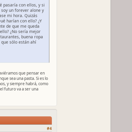
pasaría con ellos, y si
 soy un forever alone y
gase mi hora. Quizás
ué harían con ello? ¿Y
ente de que me queda
ello? ¿No sería mejor
staurantes, buena ropa
 que sólo están ahí
 tuviéramos que pensar en
nque sea una pasta. Si es lo
mos, y siempre habrá, como
el futuro va a ser una
#4