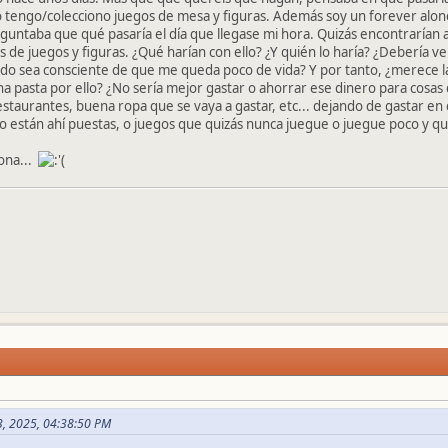
o tengo/colecciono juegos de mesa y figuras. Además soy un forever alone
eguntaba que qué pasaría el día que llegase mi hora. Quizás encontraría
as de juegos y figuras. ¿Qué harían con ello? ¿Y quién lo haría? ¿Debería v
do sea consciente de que me queda poco de vida? Y por tanto, ¿merece l
a pasta por ello? ¿No sería mejor gastar o ahorrar ese dinero para cosas
staurantes, buena ropa que se vaya a gastar, etc... dejando de gastar en
lo están ahí puestas, o juegos que quizás nunca juegue o juegue poco y q
jona...
03, 2025, 04:38:50 PM