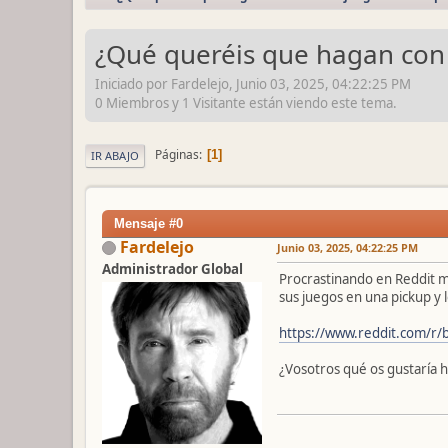
¿Qué queréis que hagan con
Iniciado por Fardelejo, Junio 03, 2025, 04:22:25 PM
0 Miembros y 1 Visitante están viendo este tema.
Páginas
1
IR ABAJO
Mensaje #0
Fardelejo
Junio 03, 2025, 04:22:25 PM
Administrador Global
Procrastinando en Reddit me
sus juegos en una pickup y 
https://www.reddit.com/r
¿Vosotros qué os gustaría h