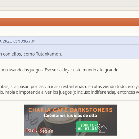
03, 2025, 05:13:03 PM
n con ellos, como Tutankamon.
raria usando los juegos. Eso sería dejar este mundo a lo grande.
is, si al pasar por las vitrinas o estanterías disfrutas viendo todo, eso y
io, rabia o impotencia al ver los juegos (o incluso indiferencia), entonces 