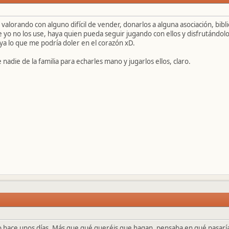
alorando con alguno difícil de vender, donarlos a alguna asociación, bibli
yo no los use, haya quien pueda seguir jugando con ellos y disfrutándolo
ya lo que me podría doler en el corazón xD.
adie de la familia para echarles mano y jugarlos ellos, claro.
 hace unos días. Más que qué queréis que hagan, pensaba en qué pasaría c