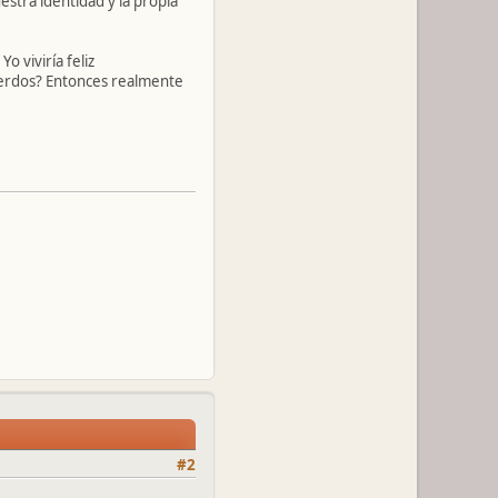
estra identidad y la propia
o viviría feliz
cuerdos? Entonces realmente
#2