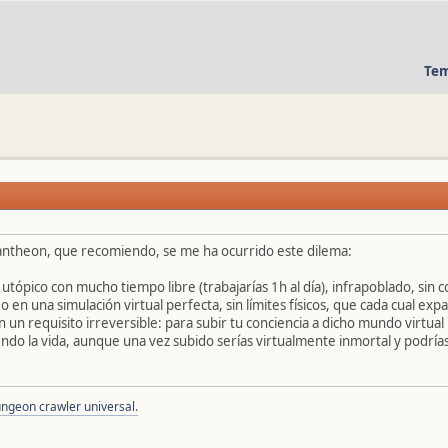
Tem
 Pantheon, que recomiendo, se me ha ocurrido este dilema:
 utópico con mucho tiempo libre (trabajarías 1h al día), infrapoblado, sin 
 o en una simulación virtual perfecta, sin límites físicos, que cada cual ex
 un requisito irreversible: para subir tu conciencia a dicho mundo virtua
endo la vida, aunque una vez subido serías virtualmente inmortal y podrí
ngeon crawler universal.