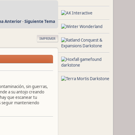
a Anterior
-
Siguiente Tema
IMPRIMIR
contaminación, sin guerras,
pande a su antojo creando
l hay que escanear tu
as seguir manteniendo