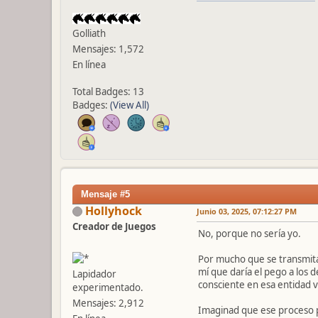
Golliath
Mensajes: 1,572
En línea
Total Badges: 13
Badges:
(View All)
Mensaje #5
Hollyhock
Junio 03, 2025, 07:12:27 PM
Creador de Juegos
No, porque no sería yo.
Por mucho que se transmitan
mí que daría el pego a los 
Lapidador
consciente en esa entidad vi
experimentado.
Mensajes: 2,912
Imaginad que ese proceso pu