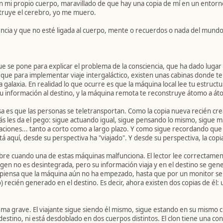
n mi propio cuerpo, maravillado de que hay una copia de mí en un entorno 
struye el cerebro, yo me muero.
encia y que no esté ligada al cuerpo, mente o recuerdos o nada del mundo 
ue se pone para explicar el problema de la consciencia, que ha dado lugar 
el que para implementar viaje intergaláctico, existen unas cabinas donde t
a galaxia. En realidad lo que ocurre es que la máquina local lee tu estruct
u información al destino, y la máquina remota te reconstruye átomo a áto
a es que las personas se teletransportan. Como la copia nueva recién cr
ás les da el pego: sigue actuando igual, sigue pensando lo mismo, sigue 
raciones... tanto a corto como a largo plazo. Y como sigue recordando qu
tá aquí, desde su perspectiva ha "viajado". Y desde su perspectiva, la copi
ubre cuando una de estas máquinas malfunciona. El lector lee correctame
igen no es desintegrada, pero su información viaja y en el destino se ge
pio piensa que la máquina aún no ha empezado, hasta que por un monitor se
) recién generado en el destino. Es decir, ahora existen dos copias de él:
ma grave. El viajante sigue siendo él mismo, sigue estando en su mismo 
destino, ni está desdoblado en dos cuerpos distintos. El clon tiene una co