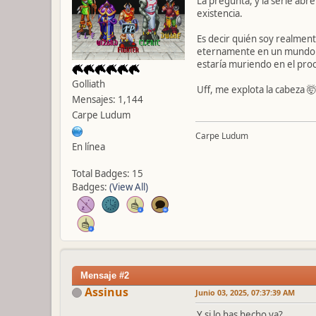
La pregunta, y la serie abre
existencia.
Es decir quién soy realment
eternamente en un mundo dig
estaría muriendo en el proc
Golliath
Uff, me explota la cabeza 🤯.
Mensajes: 1,144
Carpe Ludum
Carpe Ludum
En línea
Total Badges: 15
Badges:
(View All)
Mensaje #2
Assinus
Junio 03, 2025, 07:37:39 AM
Y si lo has hecho ya?