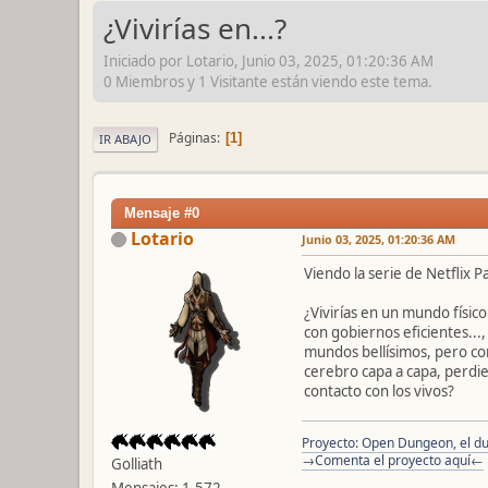
¿Vivirías en...?
Iniciado por Lotario, Junio 03, 2025, 01:20:36 AM
0 Miembros y 1 Visitante están viendo este tema.
Páginas
1
IR ABAJO
Mensaje #0
Lotario
Junio 03, 2025, 01:20:36 AM
Viendo la serie de Netflix
¿Vivirías en un mundo físico
con gobiernos eficientes...,
mundos bellísimos, pero con
cerebro capa a capa, perdi
contacto con los vivos?
Proyecto: Open Dungeon, el du
→Comenta el proyecto aquí←
Golliath
Mensajes: 1,572