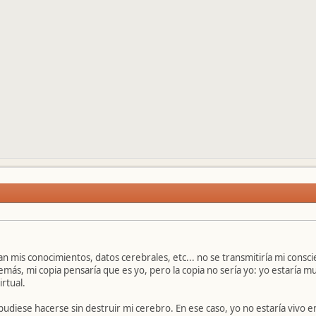
 mis conocimientos, datos cerebrales, etc... no se transmitiría mi consci
demás, mi copia pensaría que es yo, pero la copia no sería yo: yo estaría 
rtual.
diese hacerse sin destruir mi cerebro. En ese caso, yo no estaría vivo e