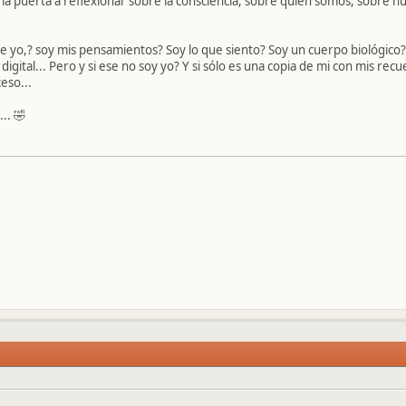
 la puerta a reflexionar sobre la consciencia, sobre quién somos, sobre nu
e yo,? soy mis pensamientos? Soy lo que siento? Soy un cuerpo biológico? Y
ital... Pero y si ese no soy yo? Y si sólo es una copia de mi con mis re
eso...
.. 🤣