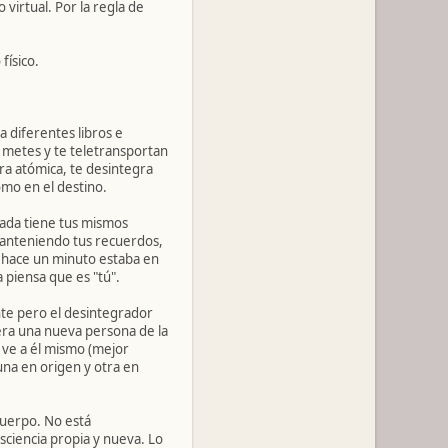
virtual. Por la regla de
físico.
a diferentes libros e
e metes y te teletransportan
ura atómica, te desintegra
mo en el destino.
eada tiene tus mismos
manteniendo tus recuerdos,
e hace un minuto estaba en
a piensa que es "tú".
nte pero el desintegrador
nera una nueva persona de la
 ve a él mismo (mejor
 una en origen y otra en
cuerpo. No está
nsciencia propia y nueva. Lo