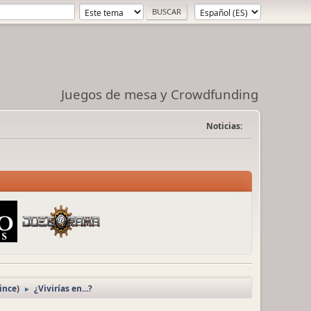
Juegos de mesa y Crowdfunding
Noticias:
ince
)
¿Vivirías en...?
►