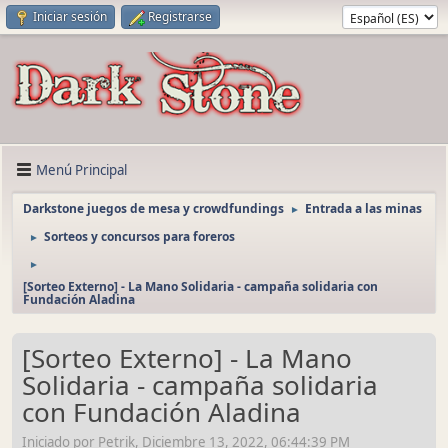
Iniciar sesión
Registrarse
Menú Principal
Darkstone juegos de mesa y crowdfundings
Entrada a las minas
►
Sorteos y concursos para foreros
►
►
[Sorteo Externo] - La Mano Solidaria - campaña solidaria con
Fundación Aladina
[Sorteo Externo] - La Mano
Solidaria - campaña solidaria
con Fundación Aladina
Iniciado por Petrik, Diciembre 13, 2022, 06:44:39 PM