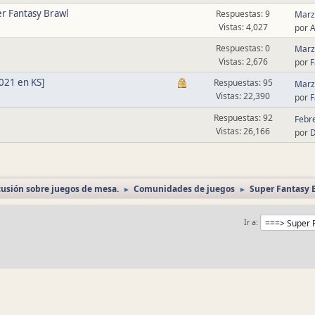
r Fantasy Brawl
Respuestas: 9
Marz
Vistas: 4,027
por
A
Respuestas: 0
Marz
Vistas: 2,676
por
F
021 en KS]
Respuestas: 95
Marz
Vistas: 22,390
por
F
Respuestas: 92
Febr
Vistas: 26,166
por
cusión sobre juegos de mesa.
Comunidades de juegos
Super Fantasy 
►
►
Ir a