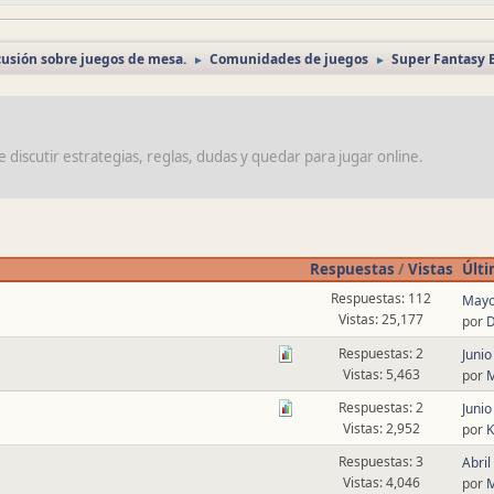
cusión sobre juegos de mesa.
Comunidades de juegos
Super Fantasy 
►
►
scutir estrategias, reglas, dudas y quedar para jugar online.
Respuestas
/
Vistas
Últ
Respuestas: 112
Mayo
Vistas: 25,177
por
Respuestas: 2
Junio
Vistas: 5,463
por
M
Respuestas: 2
Junio
Vistas: 2,952
por
K
Respuestas: 3
Abril
Vistas: 4,046
por
M