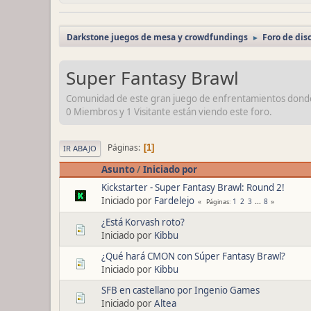
Darkstone juegos de mesa y crowdfundings
Foro de dis
►
Super Fantasy Brawl
Comunidad de este gran juego de enfrentamientos donde di
0 Miembros y 1 Visitante están viendo este foro.
Páginas
1
IR ABAJO
Asunto
/
Iniciado por
Kickstarter - Super Fantasy Brawl: Round 2!
Iniciado por
Fardelejo
1
2
3
...
8
Páginas
¿Está Korvash roto?
Iniciado por
Kibbu
¿Qué hará CMON con Súper Fantasy Brawl?
Iniciado por
Kibbu
SFB en castellano por Ingenio Games
Iniciado por
Altea