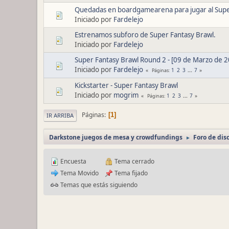
Quedadas en boardgamearena para jugar al Supe
Iniciado por
Fardelejo
Estrenamos subforo de Super Fantasy Brawl.
Iniciado por
Fardelejo
Super Fantasy Brawl Round 2 - [09 de Marzo de 2
Iniciado por
Fardelejo
1
2
3
...
7
Páginas
Kickstarter - Super Fantasy Brawl
Iniciado por
mogrim
1
2
3
...
7
Páginas
Páginas
1
IR ARRIBA
Darkstone juegos de mesa y crowdfundings
Foro de dis
►
Encuesta
Tema cerrado
Tema Movido
Tema fijado
Temas que estás siguiendo