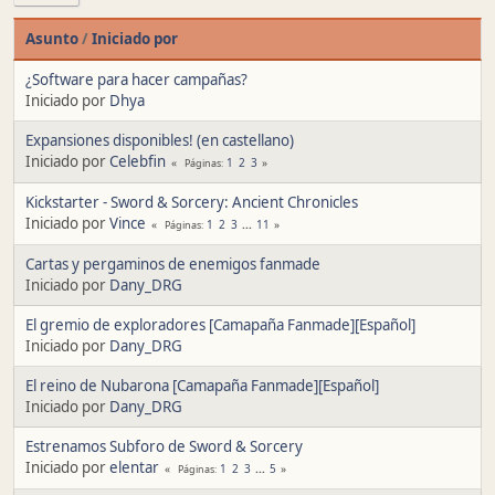
Asunto
/
Iniciado por
¿Software para hacer campañas?
Iniciado por
Dhya
Expansiones disponibles! (en castellano)
Iniciado por
Celebfin
1
2
3
Páginas
Kickstarter - Sword & Sorcery: Ancient Chronicles
Iniciado por
Vince
1
2
3
...
11
Páginas
Cartas y pergaminos de enemigos fanmade
Iniciado por
Dany_DRG
El gremio de exploradores [Camapaña Fanmade][Español]
Iniciado por
Dany_DRG
El reino de Nubarona [Camapaña Fanmade][Español]
Iniciado por
Dany_DRG
Estrenamos Subforo de Sword & Sorcery
Iniciado por
elentar
1
2
3
...
5
Páginas