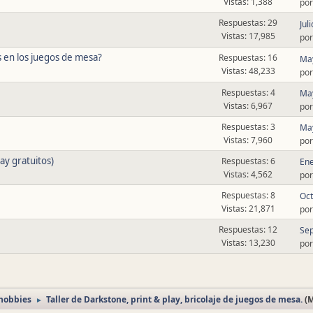
Vistas: 1,388
po
Respuestas: 29
Jul
Vistas: 17,985
po
 en los juegos de mesa?
Respuestas: 16
May
Vistas: 48,233
po
Respuestas: 4
May
Vistas: 6,967
po
Respuestas: 3
May
Vistas: 7,960
po
y gratuitos)
Respuestas: 6
Ene
Vistas: 4,562
po
Respuestas: 8
Oct
Vistas: 21,871
po
Respuestas: 12
Sep
Vistas: 13,230
po
 hobbies
Taller de Darkstone, print & play, bricolaje de juegos de mesa.
(
►