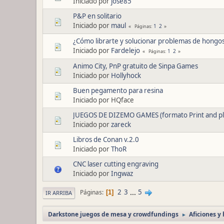
Iniciado por
jose85
P&P en solitario
Iniciado por
maul
1
2
Páginas
¿Cómo librarte y solucionar problemas de hongos
Iniciado por
Fardelejo
1
2
Páginas
Animo City, PnP gratuito de Sinpa Games
Iniciado por
Hollyhock
Buen pegamento para resina
Iniciado por HQface
JUEGOS DE DIZEMO GAMES (formato Print and pla
Iniciado por
zareck
Libros de Conan v.2.0
Iniciado por
ThoR
CNC laser cutting engraving
Iniciado por
Ingwaz
2
3
...
5
Páginas
1
IR ARRIBA
Darkstone juegos de mesa y crowdfundings
Aficiones y
►