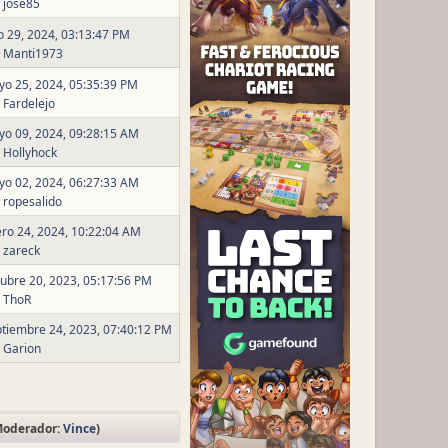
r
jose85
io 29, 2024, 03:13:47 PM
r
Manti1973
o 25, 2024, 05:35:39 PM
r
Fardelejo
o 09, 2024, 09:28:15 AM
r
Hollyhock
o 02, 2024, 06:27:33 AM
r
ropesalido
ro 24, 2024, 10:22:04 AM
r
zareck
ubre 20, 2023, 05:17:56 PM
r
ThoR
tiembre 24, 2023, 07:40:12 PM
r
Garion
Moderador:
Vince
)