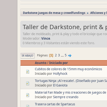
Darkstone juegos de mesa y crowdfundings
Aficiones y
►
Taller de Darkstone, print & 
Taller de moldeado, print & play y todo el bricolaje que r
Moderador:
Vince
.
0 Miembros y 3 Visitantes están viendo este foro.
2
3
...
5
Páginas
1
IR ABAJO
Asunto
/
Iniciado por
Cubitos de colores de 15mm muy económicos
Iniciado por
Hollyhock
Tortugas Ninja: ¡Al rescate!. (Diseñado por Juan S
Iniciado por
El Gaviota
Material Fan Made y mis creaciones de juegos de
Iniciado por
Siempre creando
Trasera cartas de Spartacus