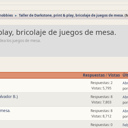
 hobbies
Taller de Darkstone, print & play, bricolaje de juegos de mesa.
(
►
play, bricolaje de juegos de mesa.
odea los juegos de mesa.
Respuestas
/
Vistas
Úl
Respuestas: 2
Abr
Vistas: 5,795
po
alvador B.)
Respuestas: 8
Abr
Vistas: 7,803
po
 mesa.
Respuestas: 8
Abr
Vistas: 8,712
po
Respuestas: 0
Feb