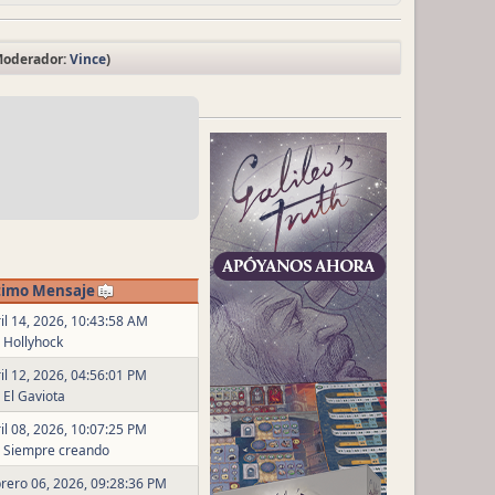
Moderador:
Vince
)
timo Mensaje
il 14, 2026, 10:43:58 AM
r
Hollyhock
il 12, 2026, 04:56:01 PM
r
El Gaviota
il 08, 2026, 10:07:25 PM
r
Siempre creando
rero 06, 2026, 09:28:36 PM