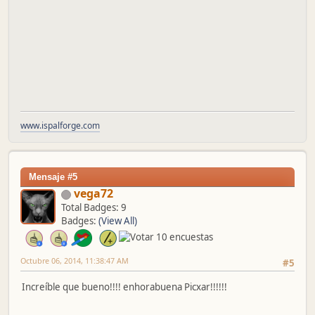
www.ispalforge.com
Mensaje #5
vega72
Total Badges: 9
Badges:
(View All)
Octubre 06, 2014, 11:38:47 AM
#5
Increíble que bueno!!!! enhorabuena Picxar!!!!!!