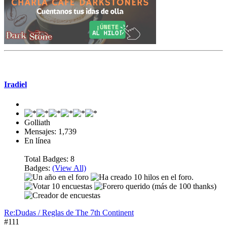
Mensaje #111
Iradiel
Golliath
Mensajes: 1,739
En línea
Total Badges: 8
Badges:
(View All)
Re:Dudas / Reglas de The 7th Continent
#111