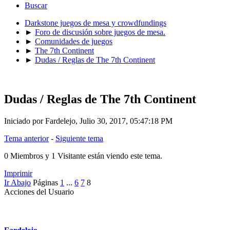
Buscar
Darkstone juegos de mesa y crowdfundings
►
Foro de discusión sobre juegos de mesa.
►
Comunidades de juegos
►
The 7th Continent
►
Dudas / Reglas de The 7th Continent
Dudas / Reglas de The 7th Continent
Iniciado por Fardelejo, Julio 30, 2017, 05:47:18 PM
Tema anterior
-
Siguiente tema
0 Miembros y 1 Visitante están viendo este tema.
Imprimir
Ir Abajo
Páginas
1
...
6
7
8
Acciones del Usuario
Mensaje #105