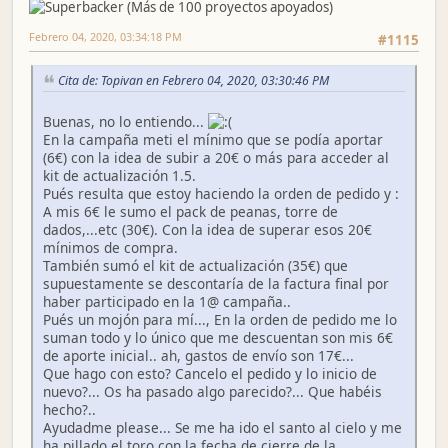
Febrero 04, 2020, 03:34:18 PM
#1115
Cita de: Topivan en Febrero 04, 2020, 03:30:46 PM
Buenas, no lo entiendo...
En la campaña meti el mínimo que se podía aportar
(6€) con la idea de subir a 20€ o más para acceder al
kit de actualización 1.5.
Pués resulta que estoy haciendo la orden de pedido y :
A mis 6€ le sumo el pack de peanas, torre de
dados,...etc (30€). Con la idea de superar esos 20€
mínimos de compra.
También sumó el kit de actualización (35€) que
supuestamente se descontaría de la factura final por
haber participado en la 1@ campaña..
Pués un mojón para mí..., En la orden de pedido me lo
suman todo y lo único que me descuentan son mis 6€
de aporte inicial.. ah, gastos de envío son 17€...
Que hago con esto? Cancelo el pedido y lo inicio de
nuevo?... Os ha pasado algo parecido?... Que habéis
hecho?..
Ayudadme please... Se me ha ido el santo al cielo y me
ha pillado el toro con la fecha de cierre de la