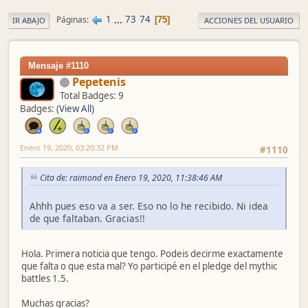
1
...
73
74
Páginas
75
IR ABAJO
ACCIONES DEL USUARIO
Mensaje #1110
Pepetenis
Total Badges: 9
Badges:
(View All)
Enero 19, 2020, 03:20:32 PM
#1110
Cita de: raimond en Enero 19, 2020, 11:38:46 AM
Ahhh pues eso va a ser. Eso no lo he recibido. Ni idea
de que faltaban. Gracias!!
Hola. Primera noticia que tengo. Podeis decirme exactamente
que falta o que esta mal? Yo participé en el pledge del mythic
battles 1.5.
Muchas gracias?