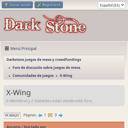
Iniciar sesión
Registrarse
Menú Principal
Darkstone juegos de mesa y crowdfundings
Foro de discusión sobre juegos de mesa.
►
Comunidades de juegos
X-Wing
►
►
X-Wing
0 Miembros y 2 Visitantes están viendo este foro.
1
3
Páginas
2
IR ABAJO
Asunto
/
Iniciado por