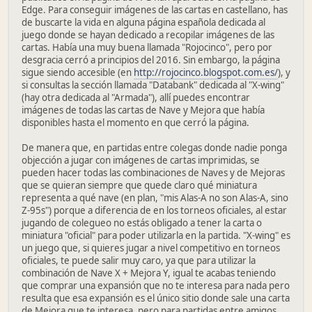
Edge. Para conseguir imágenes de las cartas en castellano, has
de buscarte la vida en alguna página española dedicada al
juego donde se hayan dedicado a recopilar imágenes de las
cartas. Había una muy buena llamada "Rojocinco", pero por
desgracia cerró a principios del 2016. Sin embargo, la página
sigue siendo accesible (en
http://rojocinco.blogspot.com.es/
), y
si consultas la sección llamada "Databank" dedicada al "X-wing"
(hay otra dedicada al "Armada"), allí puedes encontrar
imágenes de todas las cartas de Nave y Mejora que había
disponibles hasta el momento en que cerró la página.
De manera que, en partidas entre colegas donde nadie ponga
objección a jugar con imágenes de cartas imprimidas, se
pueden hacer todas las combinaciones de Naves y de Mejoras
que se quieran siempre que quede claro qué miniatura
representa a qué nave (en plan, "mis Alas-A no son Alas-A, sino
Z-95s") porque a diferencia de en los torneos oficiales, al estar
jugando de colegueo no estás obligado a tener la carta o
miniatura "oficial" para poder utilizarla en la partida. "X-wing" es
un juego que, si quieres jugar a nivel competitivo en torneos
oficiales, te puede salir muy caro, ya que para utilizar la
combinación de Nave X + Mejora Y, igual te acabas teniendo
que comprar una expansión que no te interesa para nada pero
resulta que esa expansión es el único sitio donde sale una carta
de Mejora que te interesa, pero para partidas entre amigos,