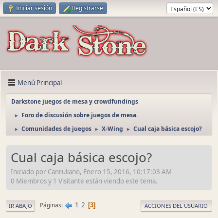
Iniciar sesión
Registrarse
Menú Principal
Darkstone juegos de mesa y crowdfundings
Foro de discusión sobre juegos de mesa.
►
Comunidades de juegos
X-Wing
Cual caja básica escojo?
►
►
►
Cual caja básica escojo?
Iniciado por Canruliano, Enero 15, 2016, 10:17:03 AM
0 Miembros y 1 Visitante están viendo este tema.
1
2
Páginas
3
IR ABAJO
ACCIONES DEL USUARIO