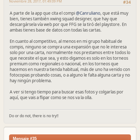
Noviembre 28, 2017, 01:49:09 PM
#34
A parte de la app que cita el compi
@Canruliano
, que está muy
bien, tienes también xwing squad designer, que hay que
descargársela vía web por que FFG se la tiró del playstore. En
ambas tienes base de datos con todas las cartas.
En cuanto al competitivo, al menos en mi grupo habitual de
compis, ninguno se compra una expansión que no le interesa
solo por una carta, normalmente nos prestamos entre todos lo
que necesite el que sea, y esto digamos es solo en los torneos
premium como regionales o nacional, en los torneos que
hacemos en nuestra tienda habitual, más de uno ha venido con
fotocopias probando cosas, o a alguno le falta alguna carta y no
hay ningún problema.
A ver si tengo tiempo para buscar esas fotos y colgarlas por
aquí, que vais a flipar como se nos va la olla.
Do or do not, there is no try!!
Mensaje #35