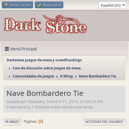
Iniciar sesión
Registrarse
Menú Principal
Darkstone juegos de mesa y crowdfundings
Foro de discusión sobre juegos de mesa.
►
Comunidades de juegos
X-Wing
Nave Bombardero Tie
►
►
►
Nave Bombardero Tie
Iniciado por Razelalex, Febrero 17, 2014, 07:04:25 PM
0 Miembros y 1 Visitante están viendo este tema.
Páginas
1
IR ABAJO
ACCIONES DEL USUARIO