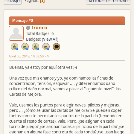
Páginas
1
IR ABAJO
ACCIONES DEL USUARIO
Mensaje #0
tronco
Total Badges: 6
Badges:
(View All)
Abril 05, 2019, 10:38:50 PM
Buenas, ya estoy por aquí otra vez ;-)
Una vez que mis enanos y yo, ya dominamos las fichas de
concentración, tensión, esquivar .... y diferenciamos daño
crítico del daño normal, vamos a pasar al "siguiente nivel", las
Cartas de Mejora.
Vale, usamos los puntos para elegir naves, pilotos y mejoras,
pero ... ¿cómo se usan las cartas de mejora? Se pueden coger
tantas como te permitan los puntos de la partida (teniendo en
cuenta el resto de cartas), vale. Pero, ¿se asignan en cada
turno de juego? ¿se asignan todas al principio de la partida? ¿se
asignan en alguna fase concreta de cada ronda? ¿se usan luego