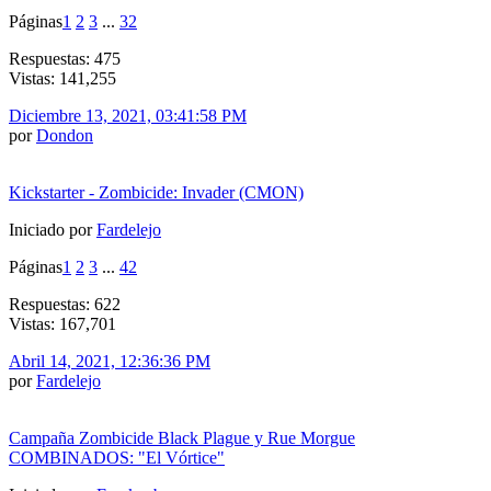
Páginas
1
2
3
...
32
Respuestas: 475
Vistas: 141,255
Diciembre 13, 2021, 03:41:58 PM
por
Dondon
Kickstarter - Zombicide: Invader (CMON)
Iniciado por
Fardelejo
Páginas
1
2
3
...
42
Respuestas: 622
Vistas: 167,701
Abril 14, 2021, 12:36:36 PM
por
Fardelejo
Campaña Zombicide Black Plague y Rue Morgue
COMBINADOS: "El Vórtice"