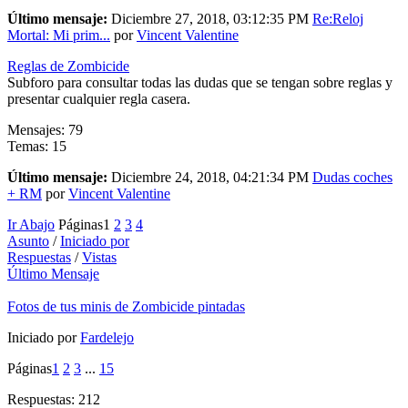
Último mensaje:
Diciembre 27, 2018, 03:12:35 PM
Re:Reloj
Mortal: Mi prim...
por
Vincent Valentine
Reglas de Zombicide
Subforo para consultar todas las dudas que se tengan sobre reglas y
presentar cualquier regla casera.
Mensajes: 79
Temas: 15
Último mensaje:
Diciembre 24, 2018, 04:21:34 PM
Dudas coches
+ RM
por
Vincent Valentine
Ir Abajo
Páginas
1
2
3
4
Asunto
/
Iniciado por
Respuestas
/
Vistas
Último Mensaje
Fotos de tus minis de Zombicide pintadas
Iniciado por
Fardelejo
Páginas
1
2
3
...
15
Respuestas: 212