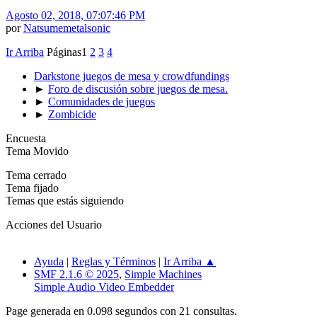
Agosto 02, 2018, 07:07:46 PM
por
Natsumemetalsonic
Ir Arriba
Páginas
1
2
3
4
Darkstone juegos de mesa y crowdfundings
►
Foro de discusión sobre juegos de mesa.
►
Comunidades de juegos
►
Zombicide
Encuesta
Tema Movido
Tema cerrado
Tema fijado
Temas que estás siguiendo
Acciones del Usuario
Ayuda
|
Reglas y Términos
|
Ir Arriba ▲
SMF 2.1.6 © 2025
,
Simple Machines
Simple Audio Video Embedder
Page generada en 0.098 segundos con 21 consultas.