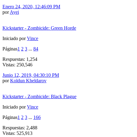
Enero 24, 2020, 12:46:09 PM
por
Ayei
Kickstarter - Zombicide: Green Horde
Iniciado por
Vince
Páginas
1
2
3
...
84
Respuestas: 1,254
Vistas: 250,546
Junio 12, 2019, 04:30:10 PM
por
Koldun Kheldarov
Kickstarter - Zombicide: Black Plague
Iniciado por
Vince
Páginas
1
2
3
...
166
Respuestas: 2,488
Vistas: 525,913