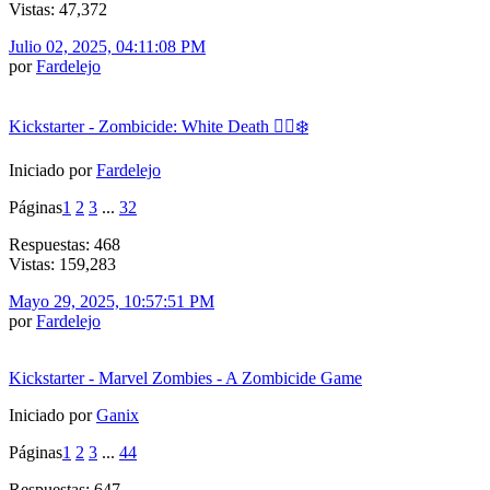
Vistas: 47,372
Julio 02, 2025, 04:11:08 PM
por
Fardelejo
Kickstarter - Zombicide: White Death 🧟‍♂️❄️
Iniciado por
Fardelejo
Páginas
1
2
3
...
32
Respuestas: 468
Vistas: 159,283
Mayo 29, 2025, 10:57:51 PM
por
Fardelejo
Kickstarter - Marvel Zombies - A Zombicide Game
Iniciado por
Ganix
Páginas
1
2
3
...
44
Respuestas: 647