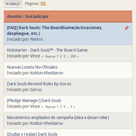
Páginas
1
IR ABAJO
Asunto
/
Iniciado por
[FAQ] Dark Souls: The BoardGame(Activaciones,
despliegue, etc.)
Iniciado por
Nixitro
Kickstarter - Dark Souls™ - The Board Game
Iniciado por
Vince
1
2
3
...
204
Páginas
Nuevas Loseta No-Oficiales
Iniciado por
Koldun Kheldarov
Dark Souls Revised Rules by Gorus
Iniciado por
Gorus
[Pledge Manager] Dark Souls
Iniciado por
Vince
1
2
3
...
5
Páginas
Mecanismos ampliados de campaña (idea a desarrollar)
Iniciado por
Koldun Kheldarov
[Dudas y reglas] Dark Souls