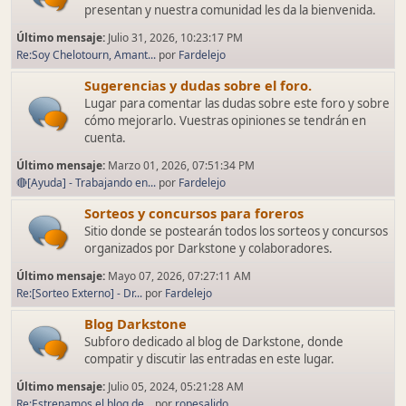
presentan y nuestra comunidad les da la bienvenida.
Último mensaje:
Julio 31, 2026, 10:23:17 PM
Re:Soy Chelotourn, Amant...
por
Fardelejo
Sugerencias y dudas sobre el foro.
Lugar para comentar las dudas sobre este foro y sobre
cómo mejorarlo. Vuestras opiniones se tendrán en
cuenta.
Último mensaje:
Marzo 01, 2026, 07:51:34 PM
🔴[Ayuda] - Trabajando en...
por
Fardelejo
Sorteos y concursos para foreros
Sitio donde se postearán todos los sorteos y concursos
organizados por Darkstone y colaboradores.
Último mensaje:
Mayo 07, 2026, 07:27:11 AM
Re:[Sorteo Externo] - Dr...
por
Fardelejo
Blog Darkstone
Subforo dedicado al blog de Darkstone, donde
compatir y discutir las entradas en este lugar.
Último mensaje:
Julio 05, 2024, 05:21:28 AM
Re:Estrenamos el blog de...
por
ropesalido