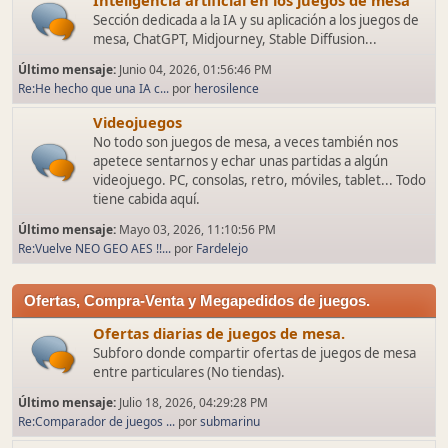
Inteligencia artificial en los juegos de mesa
Sección dedicada a la IA y su aplicación a los juegos de
mesa, ChatGPT, Midjourney, Stable Diffusion...
Último mensaje:
Junio 04, 2026, 01:56:46 PM
Re:He hecho que una IA c...
por
herosilence
Videojuegos
No todo son juegos de mesa, a veces también nos
apetece sentarnos y echar unas partidas a algún
videojuego. PC, consolas, retro, móviles, tablet... Todo
tiene cabida aquí.
Último mensaje:
Mayo 03, 2026, 11:10:56 PM
Re:Vuelve NEO GEO AES !!...
por
Fardelejo
Ofertas, Compra-Venta y Megapedidos de juegos.
Ofertas diarias de juegos de mesa.
Subforo donde compartir ofertas de juegos de mesa
entre particulares (No tiendas).
Último mensaje:
Julio 18, 2026, 04:29:28 PM
Re:Comparador de juegos ...
por
submarinu