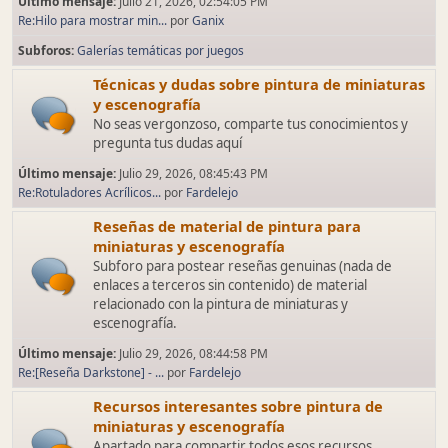
Último mensaje:
Julio 21, 2026, 02:54:05 PM
Re:Hilo para mostrar min...
por
Ganix
Subforos
Galerías temáticas por juegos
Técnicas y dudas sobre pintura de miniaturas
y escenografía
No seas vergonzoso, comparte tus conocimientos y
pregunta tus dudas aquí
Último mensaje:
Julio 29, 2026, 08:45:43 PM
Re:Rotuladores Acrílicos...
por
Fardelejo
Reseñas de material de pintura para
miniaturas y escenografía
Subforo para postear reseñas genuinas (nada de
enlaces a terceros sin contenido) de material
relacionado con la pintura de miniaturas y
escenografía.
Último mensaje:
Julio 29, 2026, 08:44:58 PM
Re:[Reseña Darkstone] - ...
por
Fardelejo
Recursos interesantes sobre pintura de
miniaturas y escenografía
Apartado para compartir todos esos recursos