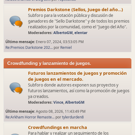
Premios Darkstone (Sellos, Juego del año...)
Subforo para la votación pública y discusión de
ganadores de "Sello Darkstone" y de todos los premios
realizados por la comunidad, como el "Juego del Año".
Moderadores:
AlbertoGM
,
elentar
Último mensaje:
Enero 07, 2024, 03:53:05 PM
Re:Premios Darkstone 202...
por
Remiel
Crowdfunding y lanzamiento de juegos.
Futuros lanzamientos de juegos y promoción
de juegos en el mercado.
Subforo donde autores exponen sus proyectos y
futuros lanzamientos, así como la promoción de juegos
ya creados.
Moderadores:
Vince
,
AlbertoGM
Último mensaje:
Agosto 08, 2026, 11:43:49 PM
Re:Arkham Horror Remaste...
por
tylerdurden8
Crowdfundings en marcha
Para hablar y realizar un seguimiento de los