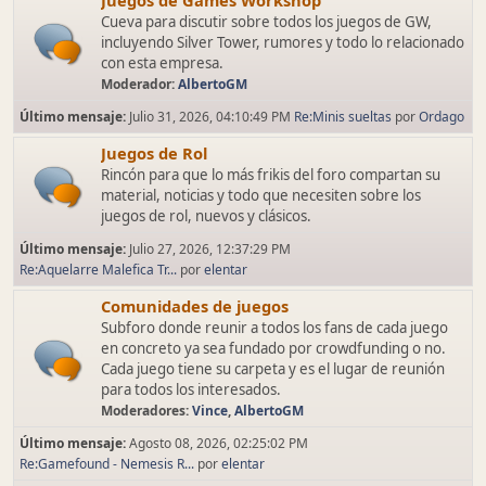
Juegos de Games Workshop
Cueva para discutir sobre todos los juegos de GW,
incluyendo Silver Tower, rumores y todo lo relacionado
con esta empresa.
Moderador:
AlbertoGM
Último mensaje:
Julio 31, 2026, 04:10:49 PM
Re:Minis sueltas
por
Ordago
Juegos de Rol
Rincón para que lo más frikis del foro compartan su
material, noticias y todo que necesiten sobre los
juegos de rol, nuevos y clásicos.
Último mensaje:
Julio 27, 2026, 12:37:29 PM
Re:Aquelarre Malefica Tr...
por
elentar
Comunidades de juegos
Subforo donde reunir a todos los fans de cada juego
en concreto ya sea fundado por crowdfunding o no.
Cada juego tiene su carpeta y es el lugar de reunión
para todos los interesados.
Moderadores:
Vince
,
AlbertoGM
Último mensaje:
Agosto 08, 2026, 02:25:02 PM
Re:Gamefound - Nemesis R...
por
elentar