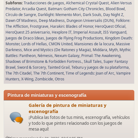
Subforos
Traducciones de juegos
Alchemical Crystal Quest
Alien Versus
Predator
Arcadia Quest
Batman: Gotham City Chronicles
Blood Bowl
Círculo de Sangre
Darklight: Memento Mori
Dark Souls
Day Night Z
Dawn Of Madness
Deep Madness
Dungeon Universalis (DUN)
Folklore:
The Affliction
Frostgrave
Harakiri: Blades of Honor
HeroQuest Oficial
HeroQuest 25 aniversario
Hexplore IT
Imperial Assault
ISS Vanguard
Juegos de Draco Ideas
Juegos de Flying Frog Productions
Kingdom Death:
Monster
Lords of Hellas
CMON United
Mansiones de la locura
Massive
Darkness
Mice and Mystics (De Ratones y Magia)
Middara
Myth
Mythic
Battles: Pantheon
Némesis
Nexum Galaxy
Primal: The Awakening
Shadows of Brimstone & Forbidden Fortress.
Skull Tales
Super Fantasy
Brawl
Sword & Sorcery
Tainted Grail
Teburu y juegos de su plataforma
The 7th Citadel
The 7th Continent
Time of Legends: Joan of Arc
Vampire
Hunters
X-Wing
Zombicide
Otros
Pintura de miniaturas y escenografía
Galería de pintura de miniaturas y
escenografía
¡Publica las fotos de tus minis, escenografía, vehículos
y todo lo que pintes relacionado con los juegos de
mesa aquí!