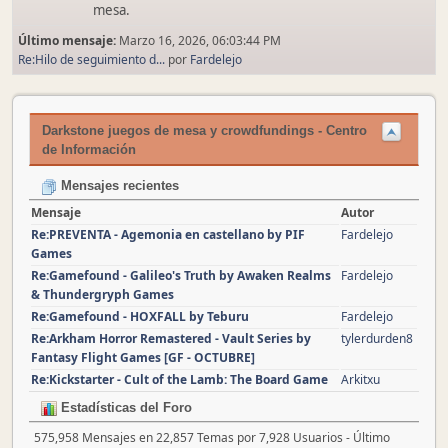
mesa.
Último mensaje:
Marzo 16, 2026, 06:03:44 PM
Re:Hilo de seguimiento d...
por
Fardelejo
Darkstone juegos de mesa y crowdfundings - Centro
de Información
Mensajes recientes
Mensaje
Autor
Re:PREVENTA - Agemonia en castellano by PIF
Fardelejo
Games
Re:Gamefound - Galileo's Truth by Awaken Realms
Fardelejo
& Thundergryph Games
Re:Gamefound - HOXFALL by Teburu
Fardelejo
Re:Arkham Horror Remastered - Vault Series by
tylerdurden8
Fantasy Flight Games [GF - OCTUBRE]
Re:Kickstarter - Cult of the Lamb: The Board Game
Arkitxu
Estadísticas del Foro
575,958 Mensajes en 22,857 Temas por 7,928 Usuarios - Último