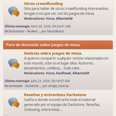
Otros crowdfunding
Sitio para hablar de otros crowdfunding interesantes,
tengan o no que ver con los juegos de mesa.
Moderadores:
Vince
,
AlbertoGM
Último mensaje:
Abril 20, 2026, 09:24:41 AM
Re:Kickstarter - Broken ...
por
herosilence
Foro de discusión sobre juegos de mesa.
Noticias sobre juegos de mesa.
Si quieres compartir cualquier noticia relacionada con
este mundo, este es el lugar idea. Rumores,
lanzamientos, cotilleos,.. todo cabe.
Moderadores:
Vince
,
hardhead
,
AlbertoGM
Último mensaje:
Julio 23, 2026, 09:18:07 AM
Re:iameeple - Asistente ...
por
sergio_murcia
Reseñas y entrevistas Darkstone
Subforo donde encontraréis todo el material
generado por el equipo de Darkstone. Reseñas,
Unboxing, entrevistas...